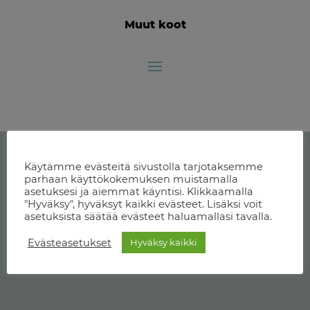
Muut koot
Käytämme evästeitä sivustolla tarjotaksemme
parhaan käyttökokemuksen muistamalla
asetuksesi ja aiemmat käyntisi. Klikkaamalla
"Hyväksy", hyväksyt kaikki evästeet. Lisäksi voit
asetuksista säätää evästeet haluamallasi tavalla.
Evästeasetukset
Hyväksy kaikki