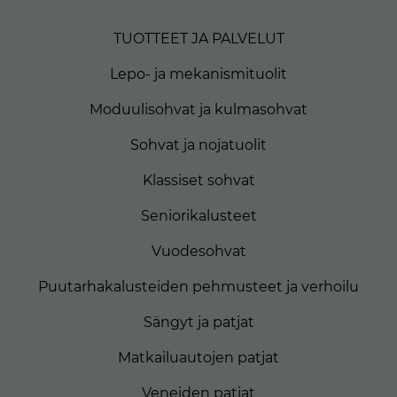
TUOTTEET JA PALVELUT
Lepo- ja mekanismituolit
Moduulisohvat ja kulmasohvat
Sohvat ja nojatuolit
Klassiset sohvat
Seniorikalusteet
Vuodesohvat
Puutarhakalusteiden pehmusteet ja verhoilu
Sängyt ja patjat
Matkailuautojen patjat
Veneiden patjat