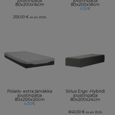
joustinpatja
joustinpatja
o
80x200x16cm
80x200x18cm
430€
t
p
259,00
€
sis alv 25,5%
p
This
product
has
multiple
variants.
The
options
may
be
Polaris- extra jämäkkä
Sirius Ergo -Hybridi
chosen
joustinpatja
joustinpatja
on
80x200x20cm
80x200x24cm
430€
the
product
840,00
€
sis alv 25,5%