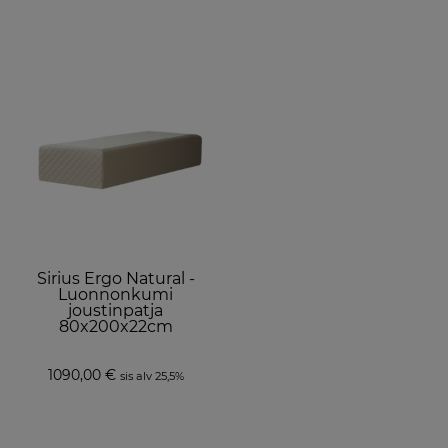
page
Sirius Ergo Natural -
Luonnonkumi
joustinpatja
80x200x22cm
1090,00
€
sis alv 25,5%