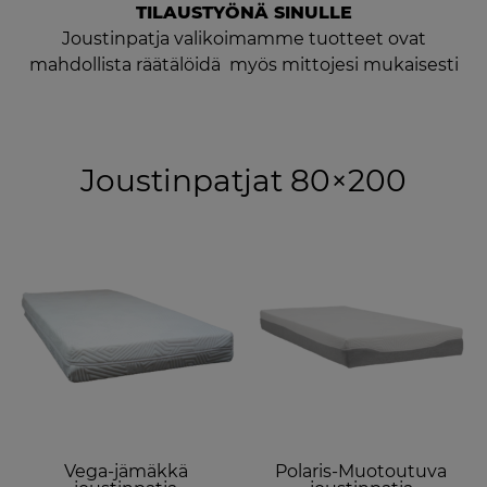
TILAUSTYÖNÄ SINULLE
Joustinpatja valikoimamme tuotteet ovat
mahdollista räätälöidä myös mittojesi mukaisesti
Joustinpatjat 80×200
Th
p
h
mu
va
T
o
m
b
Vega-jämäkkä
Polaris-Muotoutuva
c