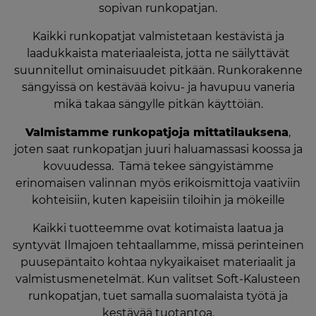
sopivan runkopatjan.
Kaikki runkopatjat valmistetaan kestävistä ja
laadukkaista materiaaleista, jotta ne säilyttävät
suunnitellut ominaisuudet pitkään. Runkorakenne
sängyissä on kestävää koivu- ja havupuu vaneria
mikä takaa sängylle pitkän käyttöiän.
Valmistamme runkopatjoja mittatilauksena
,
joten saat runkopatjan juuri haluamassasi koossa ja
kovuudessa. Tämä tekee sängyistämme
erinomaisen valinnan myös erikoismittoja vaativiin
kohteisiin, kuten kapeisiin tiloihin ja mökeille
Kaikki tuotteemme ovat kotimaista laatua ja
syntyvät Ilmajoen tehtaallamme, missä perinteinen
puusepäntaito kohtaa nykyaikaiset materiaalit ja
valmistusmenetelmät. Kun valitset Soft-Kalusteen
runkopatjan, tuet samalla suomalaista työtä ja
kestävää tuotantoa.