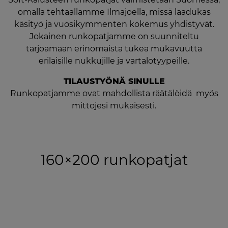
omalla tehtaallamme Ilmajoella, missä laadukas
käsityö ja vuosikymmenten kokemus yhdistyvät.
Jokainen runkopatjamme on suunniteltu
tarjoamaan erinomaista tukea mukavuutta
erilaisille nukkujille ja vartalotyypeille.
TILAUSTYÖNÄ SINULLE
Runkopatjamme ovat mahdollista räätälöidä myös
mittojesi mukaisesti.
160×200 runkopatjat