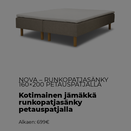
NOVA – RUNKOPATJASÄNKY
160×200 PETAUSPATJALLA
Kotimainen jämäkkä
runkopatjasänky
petauspatjalla
Alkaen: 699€