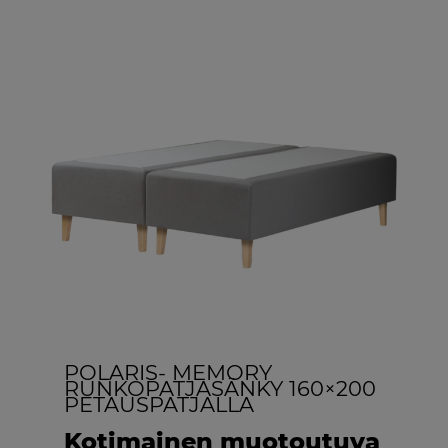
POLARIS- MEMORY
RUNKOPATJASÄNKY 160×200
PETAUSPATJALLA
Kotimainen muotoutuva