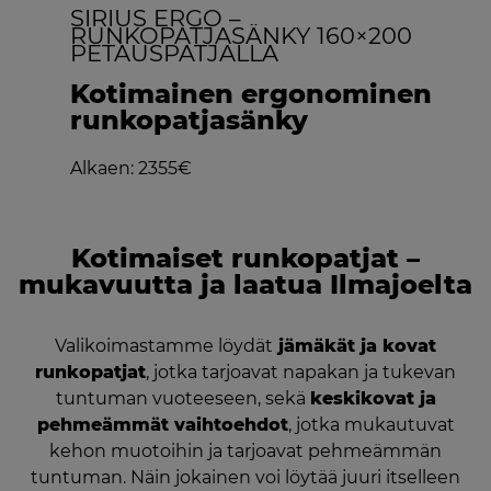
SIRIUS ERGO –
RUNKOPATJASÄNKY 160×200
PETAUSPATJALLA
Kotimainen ergonominen
runkopatjasänky
Alkaen: 2355€
Kotimaiset runkopatjat –
mukavuutta ja laatua Ilmajoelta
Valikoimastamme löydät
jämäkät ja kovat
runkopatjat
, jotka tarjoavat napakan ja tukevan
tuntuman vuoteeseen, sekä
keskikovat ja
pehmeämmät vaihtoehdot
, jotka mukautuvat
kehon muotoihin ja tarjoavat pehmeämmän
tuntuman. Näin jokainen voi löytää juuri itselleen