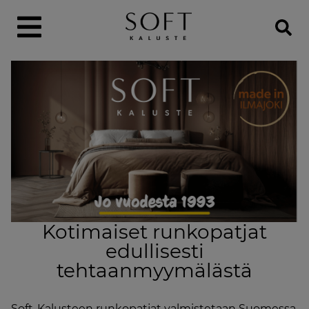
Kotimaiset runkopatjat
edullisesti
tehtaanmyymälästä
Soft-Kalusteen runkopatjat valmistetaan Suomessa,