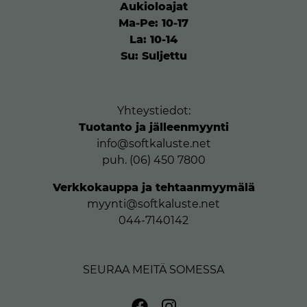
Aukioloajat
Ma-Pe: 10-17
La: 10-14
Su: Suljettu
Yhteystiedot:
Tuotanto ja jälleenmyynti
info@softkaluste.net
puh. (06) 450 7800
Verkkokauppa ja tehtaanmyymälä
myynti@softkaluste.net
044-7140142
SEURAA MEITÄ SOMESSA