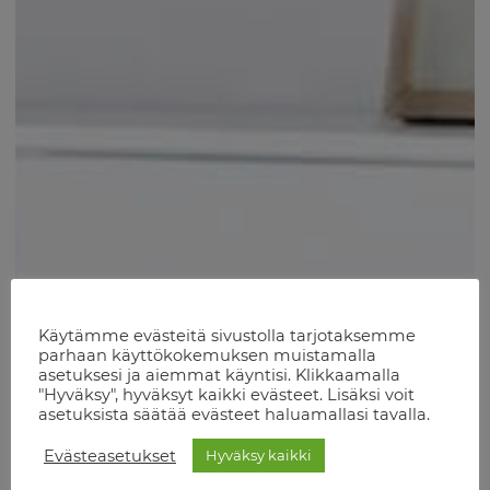
Käytämme evästeitä sivustolla tarjotaksemme
parhaan käyttökokemuksen muistamalla
asetuksesi ja aiemmat käyntisi. Klikkaamalla
"Hyväksy", hyväksyt kaikki evästeet. Lisäksi voit
asetuksista säätää evästeet haluamallasi tavalla.
Evästeasetukset
Hyväksy kaikki