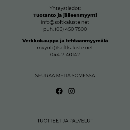
Yhteystiedot:
Tuotanto ja jälleenmyynti
info@softkaluste.net
puh. (06) 450 7800
Verkkokauppa ja tehtaanmyymälä
myynti@softkaluste.net
044-7140142
SEURAA MEITÄ SOMESSA
TUOTTEET JA PALVELUT