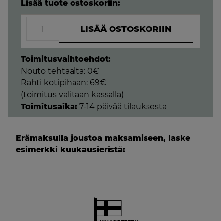
Lisää tuote ostoskoriin:
Vega-
LISÄÄ OSTOSKORIIN
jämäkkä
vaahtomuovipatja
120x200x10cm
Toimitusvaihtoehdot:
määrä
Nouto tehtaalta: 0€
Rahti kotipihaan: 69€
(toimitus valitaan kassalla)
Toimitusaika:
7-14 päivää tilauksesta
Erämaksulla joustoa maksamiseen, laske
esimerkki kuukausieristä: