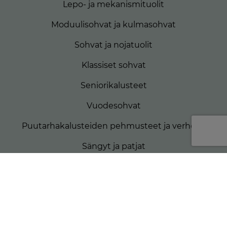
Lepo- ja mekanismituolit
Moduulisohvat ja kulmasohvat
Sohvat ja nojatuolit
Klassiset sohvat
Seniorikalusteet
Vuodesohvat
Puutarhakalusteiden pehmusteet ja verhoilu
Sängyt ja patjat
Matkailuautojen patjat
Veneiden patjat
Rahit ja koristetyynyt