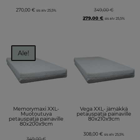
270,00
€
349,00
€
sis alv 25,5%
Original
Current
279,00
€
sis alv 25,5%
price
price
was:
is:
349,00 €.
279,00 €.
Ale!
Memorymaxi XXL-
Vega XXL- jämäkkä
Muotoutuva
petauspatja painaville
petauspatja painaville
80x210x9cm
80x200x9cm
308,00
€
sis alv 25,5%
349,00
€