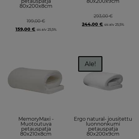
petauspatja
80x200x9cm
80x200x8cm
293,00
€
199,00
€
Original
Current
244,00
€
sis alv 25,5%
Original
Current
price
price
159,00
€
sis alv 25,5%
price
price
was:
is:
was:
is:
293,00 €.
244,00 €.
199,00 €.
159,00 €.
Ale!
MemoryMaxi -
Ergo natural- jousitettu
Muotoutuva
luonnonkumi
petauspatja
petauspatja
80x210x8cm
80x200x9cm