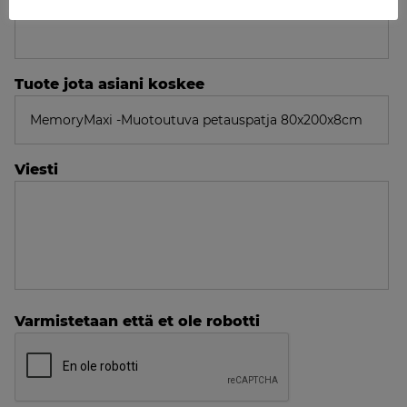
Tuote jota asiani koskee
Viesti
Varmistetaan että et ole robotti