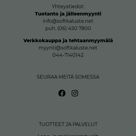
Yhteystiedot:
Tuotanto ja jälleenmyynti
info@softkaluste.net
puh. (06) 450 7800
Verkkokauppa ja tehtaanmyymälä
myynti@softkaluste.net
044-7140142
SEURAA MEITÄ SOMESSA
TUOTTEET JA PALVELUT