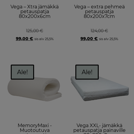
Vega – Xtra jämäkkä
Vega – extra pehmeä
petauspatja
petauspatja
80x200x6cm
80x200x7cm
125,00
€
124,00
€
Original
Current
Original
Current
99,00
€
99,00
€
sis alv 25,5%
sis alv 25,5%
price
price
price
price
was:
is:
was:
is:
125,00 €.
99,00 €.
124,00 €.
99,00 €.
Ale!
Ale!
MemoryMaxi -
Vega XXL- jämäkkä
Muotoutuva
petauspatja painaville