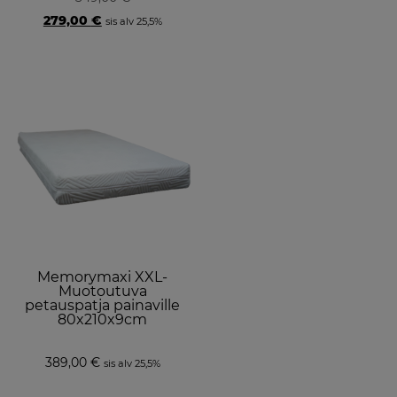
Original
Current
279,00
€
sis alv 25,5%
price
price
was:
is:
349,00 €.
279,00 €.
Memorymaxi XXL-
Muotoutuva
petauspatja painaville
80x210x9cm
389,00
€
sis alv 25,5%