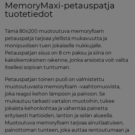
MemoryMaxi-petauspatja
tuotetiedot
Tämä 80x200 muotoutuva memoryfoam
petauspatja tarjoaa ylellistä mukavuutta ja
monipuolisen tuen jokaiselle nukkujalle.
Petauspatjan sisus on 8 cm paksu ja siinä on
kaksikerroksinen rakenne, jonka ansiosta voit valita
itsellesi sopivan tuntuman.
Petauspatjan toinen puoli on valmistettu
muotoutuvasta memoryfoam -vaahtomuovista,
joka reagoi kehon lämpöön ja painoon. Se
mukautuu tarkasti vartalon muotoihin, tukee
jokaista kehonkohtaa ja vähentää painetta
erityisesti hartioiden, lantion ja selän alueella.
Muotoutuva memoryfoam tarjoaa ainutlaatuisen,
painottoman tunteen, joka auttaa rentoutumaan ja