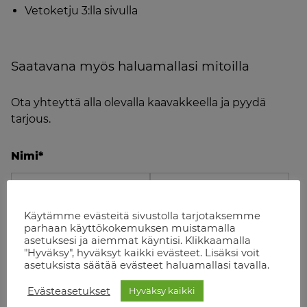
Vetoketju 3:lla sivulla
Saatavana myös haluamallasi mitoilla
Ota yhteyttä alla olevalla kaavakkeella ja pyydä
tarjous.
Nimi
*
Käytämme evästeitä sivustolla tarjotaksemme
Etunimi
Sukunimi
parhaan käyttökokemuksen muistamalla
asetuksesi ja aiemmat käyntisi. Klikkaamalla
Puhelinnumero
*
"Hyväksy", hyväksyt kaikki evästeet. Lisäksi voit
asetuksista säätää evästeet haluamallasi tavalla.
Evästeasetukset
Hyväksy kaikki
Sähköposti
*