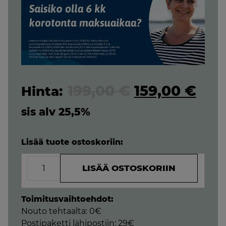
Original
Cur
199,00
€
159,00
€
price
pric
sis alv 25,5%
was:
is:
Lisää tuote ostoskoriin:
199,00 €.
159,
MemoryMaxi
LISÄÄ OSTOSKORIIN
-
Muotoutuva
petauspatja
Toimitusvaihtoehdot:
80x200x8cm
Nouto tehtaalta: 0€
määrä
Postipaketti lähipostiin: 29€