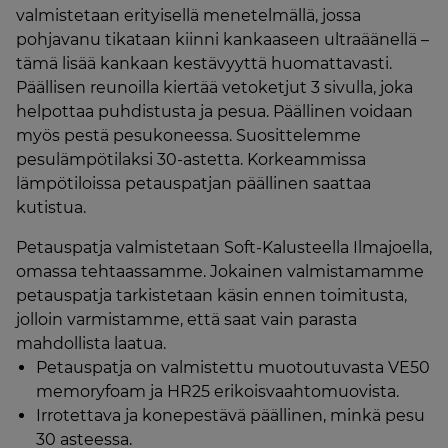
valmistetaan erityisellä menetelmällä, jossa
pohjavanu tikataan kiinni kankaaseen ultraäänellä –
tämä lisää kankaan kestävyyttä huomattavasti.
Päällisen reunoilla kiertää vetoketjut 3 sivulla, joka
helpottaa puhdistusta ja pesua. Päällinen voidaan
myös pestä pesukoneessa. Suosittelemme
pesulämpötilaksi 30-astetta. Korkeammissa
lämpötiloissa petauspatjan päällinen saattaa
kutistua.
Petauspatja valmistetaan Soft-Kalusteella Ilmajoella,
omassa tehtaassamme. Jokainen valmistamamme
petauspatja tarkistetaan käsin ennen toimitusta,
jolloin varmistamme, että saat vain parasta
mahdollista laatua.
Petauspatja on valmistettu muotoutuvasta VE50
memoryfoam ja HR25 erikoisvaahtomuovista.
Irrotettava ja konepestävä päällinen, minkä pesu
30 asteessa.