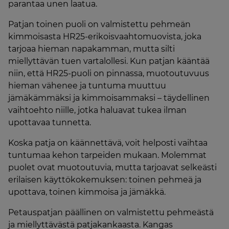
parantaa unen laatua.
Patjan toinen puoli on valmistettu pehmeän
kimmoisasta HR25-erikoisvaahtomuovista, joka
tarjoaa hieman napakamman, mutta silti
miellyttävän tuen vartalollesi. Kun patjan kääntää
niin, että HR25-puoli on pinnassa, muotoutuvuus
hieman vähenee ja tuntuma muuttuu
jämäkämmäksi ja kimmoisammaksi – täydellinen
vaihtoehto niille, jotka haluavat tukea ilman
upottavaa tunnetta.
Koska patja on käännettävä, voit helposti vaihtaa
tuntumaa kehon tarpeiden mukaan. Molemmat
puolet ovat muotoutuvia, mutta tarjoavat selkeästi
erilaisen käyttökokemuksen: toinen pehmeä ja
upottava, toinen kimmoisa ja jämäkkä.
Petauspatjan päällinen on valmistettu pehmeästä
ja miellyttävästä patjakankaasta. Kangas