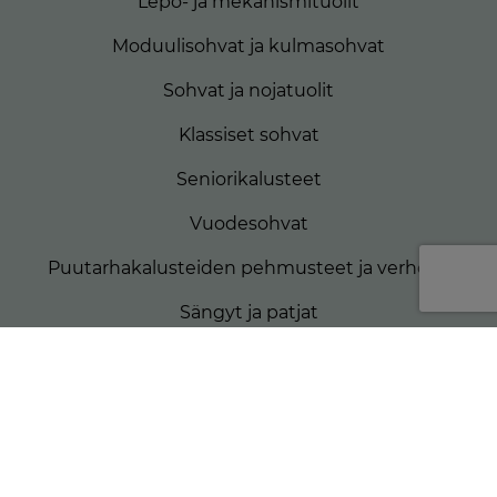
Lepo- ja mekanismituolit
Moduulisohvat ja kulmasohvat
Sohvat ja nojatuolit
Klassiset sohvat
Seniorikalusteet
Vuodesohvat
Puutarhakalusteiden pehmusteet ja verhoilu
Sängyt ja patjat
Matkailuautojen patjat
Veneiden patjat
Rahit ja koristetyynyt