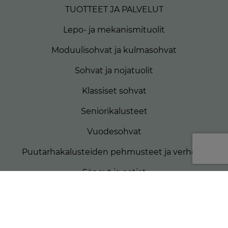
TUOTTEET JA PALVELUT
Lepo- ja mekanismituolit
Moduulisohvat ja kulmasohvat
Sohvat ja nojatuolit
Klassiset sohvat
Seniorikalusteet
Vuodesohvat
Puutarhakalusteiden pehmusteet ja verhoilu
Sängyt ja patjat
Matkailuautojen patjat
Veneiden patjat