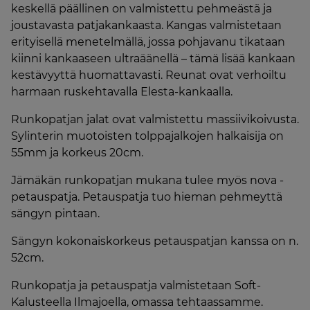
keskellä päällinen on valmistettu pehmeästä ja
joustavasta patjakankaasta. Kangas valmistetaan
erityisellä menetelmällä, jossa pohjavanu tikataan
kiinni kankaaseen ultraäänellä – tämä lisää kankaan
kestävyyttä huomattavasti. Reunat ovat verhoiltu
harmaan ruskehtavalla Elesta-kankaalla.
Runkopatjan jalat ovat valmistettu massiivikoivusta.
Sylinterin muotoisten tolppajalkojen halkaisija on
55mm ja korkeus 20cm.
Jämäkän runkopatjan mukana tulee myös nova -
petauspatja. Petauspatja tuo hieman pehmeyttä
sängyn pintaan.
Sängyn kokonaiskorkeus petauspatjan kanssa on n.
52cm.
Runkopatja ja petauspatja valmistetaan Soft-
Kalusteella Ilmajoella, omassa tehtaassamme.