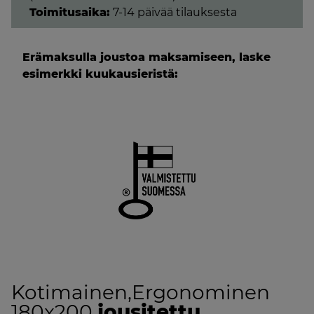
petauspatjalla,
Toimitusaika:
7-14 päivää tilauksesta
tumman
harmaa
Erämaksulla joustoa maksamiseen, laske
määrä
esimerkki kuukausieristä:
Kotimainen,Ergonominen
180x200
jousitettu