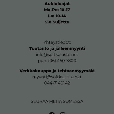
Aukioloajat
Ma-Pe: 10-17
La: 10-14
Su: Suljettu
Yhteystiedot:
Tuotanto ja jälleenmyynti
info@softkaluste.net
puh. (06) 450 7800
Verkkokauppa ja tehtaanmyymälä
myynti@softkaluste.net
044-7140142
SEURAA MEITÄ SOMESSA