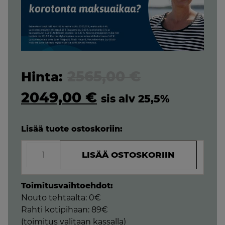
Original
2565,00
€
price
Current
2049,00
€
sis alv 25,5%
was:
price
Lisää tuote ostoskoriin:
2565,00 €.
is:
Sirius
2049,00 €.
LISÄÄ OSTOSKORIIN
Ergo
Natural
jenkkisänky
Toimitusvaihtoehdot:
180x200
Nouto tehtaalta: 0€
jousitetulla
Rahti kotipihaan: 89€
luonnonkumi
(toimitus valitaan kassalla)