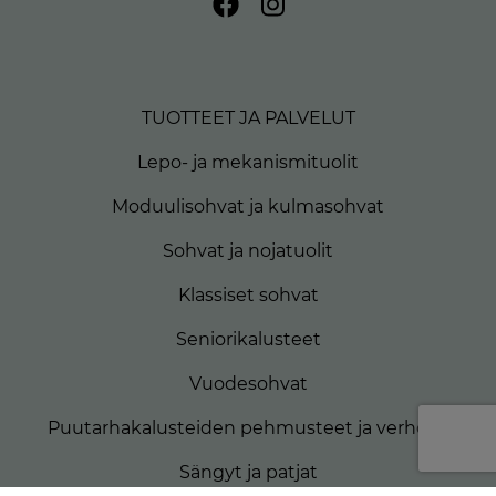
TUOTTEET JA PALVELUT
Lepo- ja mekanismituolit
Moduulisohvat ja kulmasohvat
Sohvat ja nojatuolit
Klassiset sohvat
Seniorikalusteet
Vuodesohvat
Puutarhakalusteiden pehmusteet ja verhoilu
Sängyt ja patjat