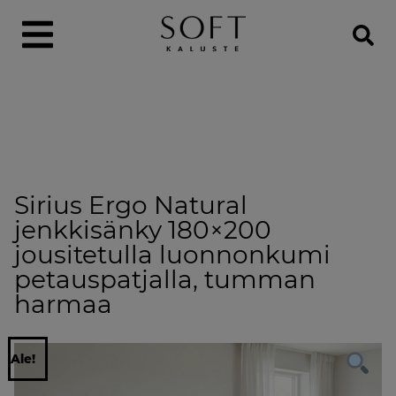
Sirius Ergo Natural
jenkkisänky 180×200
jousitetulla luonnonkumi
petauspatjalla, tumman
harmaa
Ale!