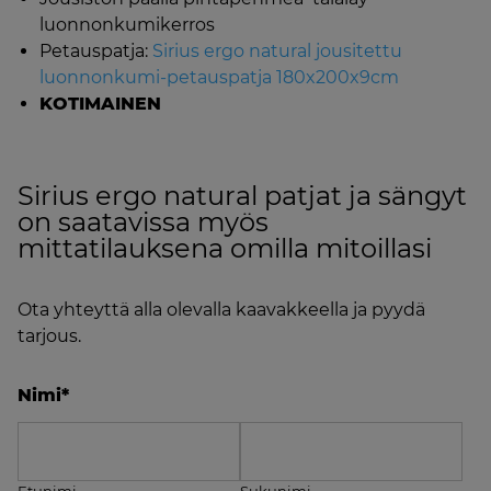
luonnonkumikerros
Petauspatja:
Sirius ergo natural jousitettu
luonnonkumi-petauspatja 180x200x9cm
KOTIMAINEN
Sirius ergo natural patjat ja sängyt
on saatavissa myös
mittatilauksena omilla mitoillasi
Ota yhteyttä alla olevalla kaavakkeella ja pyydä
tarjous.
Nimi
*
Etunimi
Sukunimi