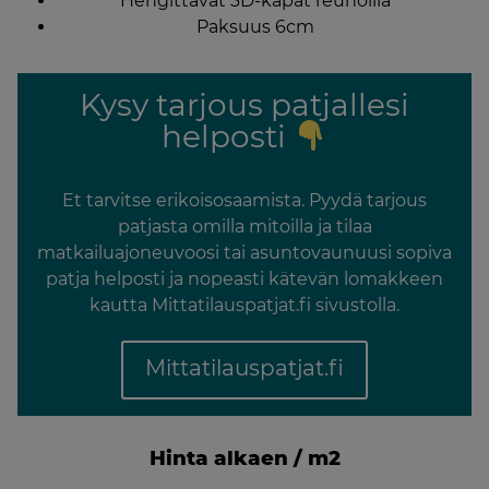
Hengittävät 3D-kapat reunoilla
Paksuus 6cm
Kysy tarjous patjallesi
helposti
Et tarvitse erikoisosaamista. Pyydä tarjous
patjasta omilla mitoilla ja tilaa
matkailuajoneuvoosi tai asuntovaunuusi sopiva
patja helposti ja nopeasti kätevän lomakkeen
kautta Mittatilauspatjat.fi sivustolla.
Mittatilauspatjat.fi
Hinta alkaen / m2