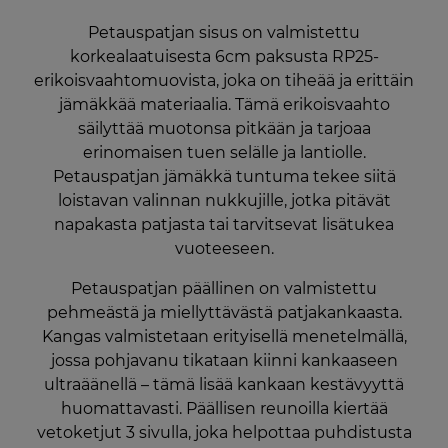
Petauspatjan sisus on valmistettu
korkealaatuisesta 6cm paksusta RP25-
erikoisvaahtomuovista, joka on tiheää ja erittäin
jämäkkää materiaalia. Tämä erikoisvaahto
säilyttää muotonsa pitkään ja tarjoaa
erinomaisen tuen selälle ja lantiolle.
Petauspatjan jämäkkä tuntuma tekee siitä
loistavan valinnan nukkujille, jotka pitävät
napakasta patjasta tai tarvitsevat lisätukea
vuoteeseen.
Petauspatjan päällinen on valmistettu
pehmeästä ja miellyttävästä patjakankaasta.
Kangas valmistetaan erityisellä menetelmällä,
jossa pohjavanu tikataan kiinni kankaaseen
ultraäänellä – tämä lisää kankaan kestävyyttä
huomattavasti. Päällisen reunoilla kiertää
vetoketjut 3 sivulla, joka helpottaa puhdistusta