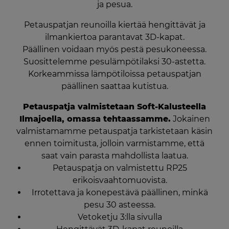
ja pesua.
Petauspatjan reunoilla kiertää hengittävät ja
ilmankiertoa parantavat 3D-kapat.
Päällinen voidaan myös pestä pesukoneessa.
Suosittelemme pesulämpötilaksi 30-astetta.
Korkeammissa lämpötiloissa petauspatjan
päällinen saattaa kutistua.
Petauspatja valmistetaan Soft-Kalusteella
Ilmajoella, omassa tehtaassamme.
Jokainen
valmistamamme petauspatja tarkistetaan käsin
ennen toimitusta, jolloin varmistamme, että
saat vain parasta mahdollista laatua.
Petauspatja on valmistettu RP25
erikoisvaahtomuovista.
Irrotettava ja konepestävä päällinen, minkä
pesu 30 asteessa.
Vetoketju 3:lla sivulla