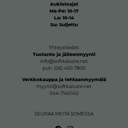
Aukioloajat
Ma-Pe: 10-17
La: 10-14
Su: Suljettu
Yhteystiedot:
Tuotanto ja jälleenmyynti
info@softkaluste.net
puh. (06) 450 7800
Verkkokauppa ja tehtaanmyymälä
myynti@softkaluste.net
044-7140142
SEURAA MEITÄ SOMESSA