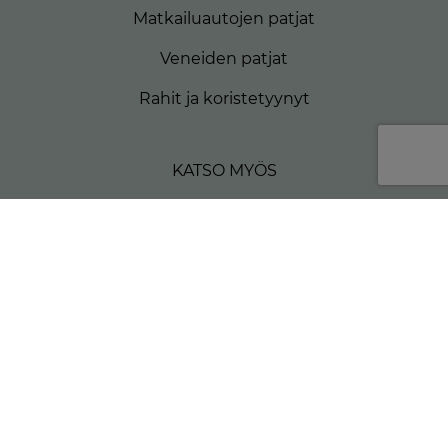
Matkailuautojen patjat
Veneiden patjat
Rahit ja koristetyynyt
KATSO MYÖS
Verhoiluvaihtoehdot
Hyvä tietää
Materiaalit
Yritys
Jälleenmyyjät
Yhteystiedot