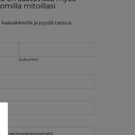
omilla mitoillasi
a kaavakkeella ja pyydä tarjous.
Sukunimi
ee