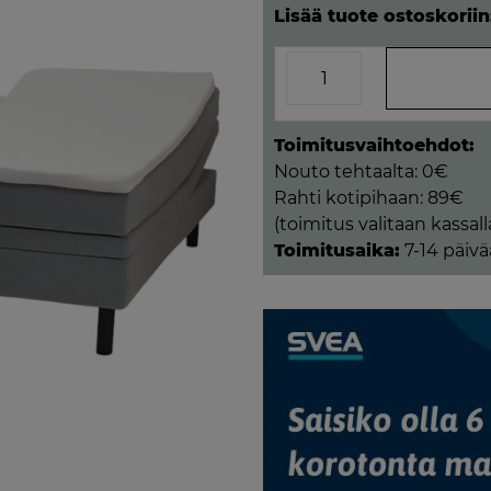
Lisää tuote ostoskoriin
Vega-
Moottorisänky
180x200
perhospetauspatjalla
Toimitusvaihtoehdot:
määrä
Nouto tehtaalta: 0€
Rahti kotipihaan: 89€
(toimitus valitaan kassall
Toimitusaika:
7-14 päivä