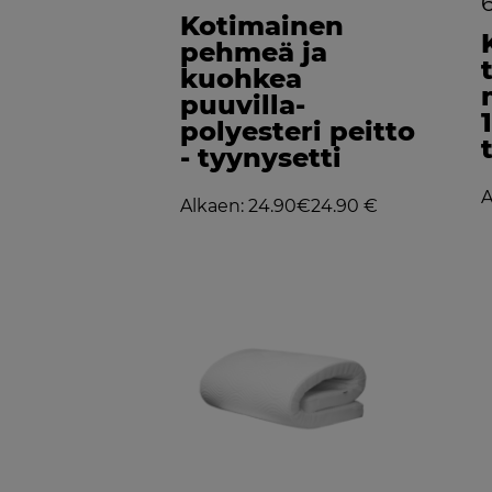
Kotimainen
pehmeä ja
kuohkea
puuvilla-
polyesteri peitto
- tyynysetti
A
Alkaen: 24.90€
24.90 €