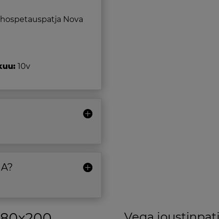
hospetauspatja Nova
kuu:
10v
NA?
180x200
Vega joustinpat