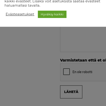
kaikki evästeet. Lisäksi voit asetuksista säätää evästeet
haluamallasi tavalla.
Viesti
Evästeasetukset
Hyväksy kaikki
Varmistetaan että et ol