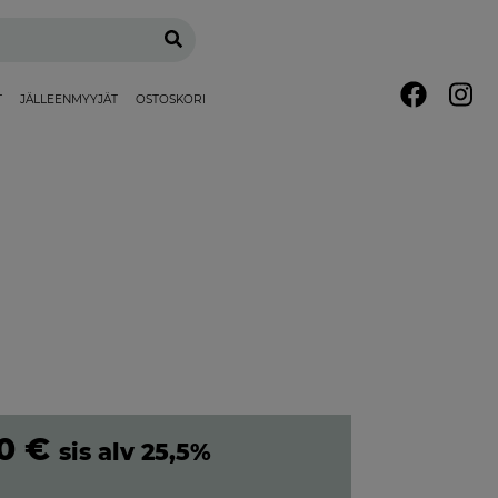
T
JÄLLEENMYYJÄT
OSTOSKORI
00
€
sis alv 25,5%