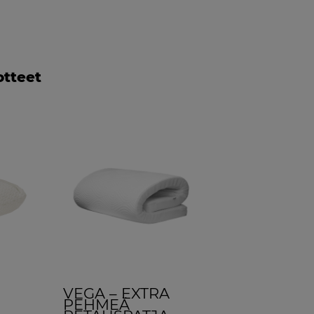
otteet
VEGA – EXTRA
PEHMEÄ