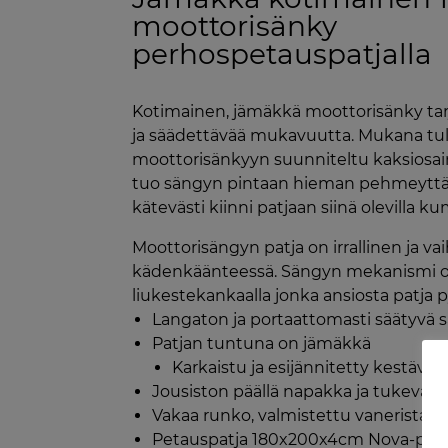
moottorisänky
perhospetauspatjalla
Kotimainen, jämäkkä moottorisänky tar
ja säädettävää mukavuutta. Mukana t
moottorisänkyyn suunniteltu kaksiosa
tuo sängyn pintaan hieman pehmeyttä.
kätevästi kiinni patjaan siinä olevilla ku
Moottorisängyn patja on irrallinen ja va
kädenkäänteessä. Sängyn mekanismi os
liukestekankaalla jonka ansiosta patja p
Langaton ja portaattomasti säätyvä sä
Patjan tuntuna on jämäkkä
Karkaistu ja esijännitetty kestävä 
Jousiston päällä napakka ja tukeva v
Vakaa runko, valmistettu vanerista
Petauspatja 180x200x4cm Nova-peta