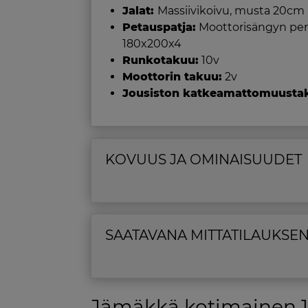
Jalat:
Massiivikoivu, musta 20cm
Petauspatja:
Moottorisängyn per
180x200x4
Runkotakuu:
10v
Moottorin takuu:
2v
Jousiston katkeamattomuusta
KOVUUS JA OMINAISUUDET
SAATAVANA MITTATILAUKSE
Jämäkkä kotimainen 