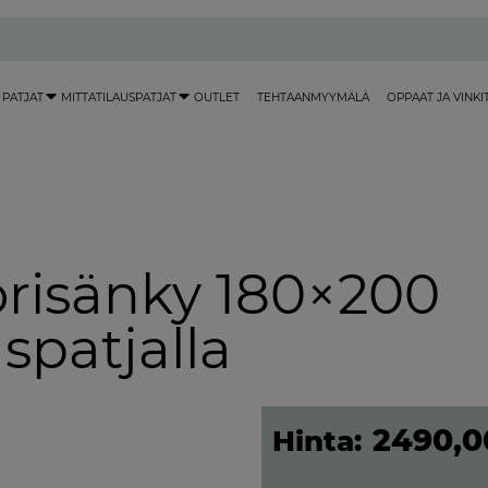
 PATJAT
MITTATILAUSPATJAT
OUTLET
TEHTAANMYYMÄLÄ
OPPAAT JA VINKI
risänky 180×200
spatjalla
2490,