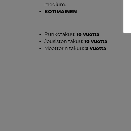
medium.
KOTIMAINEN
Runkotakuu:
10 vuotta
Jousiston takuu:
10 vuotta
Moottorin takuu:
2 vuotta