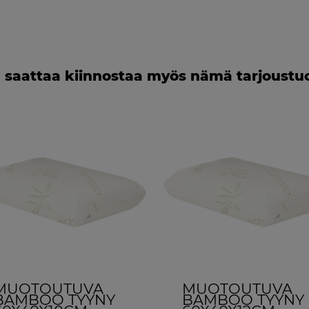
 saattaa kiinnostaa myös nämä tarjoustu
MUOTOUTUVA
MUOTOUTUVA
BAMBOO TYYNY
BAMBOO TYYNY