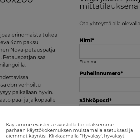
mittatilauksena 
Ota yhteyttä alla olevall
joaa erinomaista tukea
Nimi
*
uleva 4cm paksu
inen Nova-petauspatja
 Petauspatjan saa
Etunimi
milangoilla.
Puhelinnumero
*
ihdettavissa
a obn verhoiltu
ysyy paikallaan hyvin.
ätö pää- ja jalkopäälle
Sähköposti
*
pussijousisto
aahtokerros
Käytämme evästeitä sivustolla tarjotaksemme
Tuote jota asiani kosk
parhaan käyttökokemuksen muistamalla asetuksesi ja
aiemmat käyntisi. Klikkaamalla "Hyväksy", hyväksyt
uspatja, tuntuma