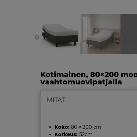
Kotimainen, 80×200 moo
vaahtomuovipatjalla
MITAT
Koko:
80 × 200 cm
Korkeus:
52cm