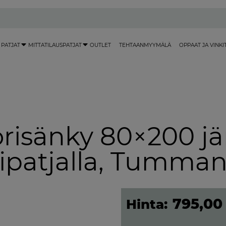
 PATJAT
MITTATILAUSPATJAT
OUTLET
TEHTAANMYYMÄLÄ
OPPAAT JA VINKI
risänky 80×200 j
ipatjalla, Tumma
795,0