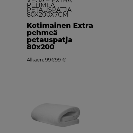
VEGA – EXTRA
PEHMEÄ
PETAUSPATJA
80X200X7CM
Kotimainen Extra
pehmeä
petauspatja
80x200
Alkaen: 99€
99 €