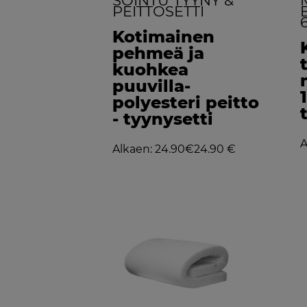
SOINTU TYYNY &
PEITTOSETTI
Kotimainen
pehmeä ja
kuohkea
puuvilla-
polyesteri peitto
- tyynysetti
A
Alkaen: 24.90€
24.90 €