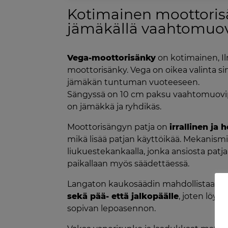
Kotimainen moottori
jämäkällä vaahtomuov
Vega-moottorisänky
on kotimainen, Il
moottorisänky. Vega on oikea valinta sin
jämäkän tuntuman vuoteeseen.
Sängyssä on 10 cm paksu vaahtomuovi
on jämäkkä ja ryhdikäs.
Moottorisängyn patja on
irrallinen ja
mikä lisää patjan käyttöikää. Mekanismi
liukuestekankaalla, jonka ansiosta patj
paikallaan myös säädettäessä.
Langaton kaukosäädin mahdollistaa
po
sekä pää- että jalkopäälle
, joten löydä
sopivan lepoasennon.