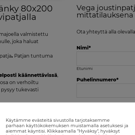
sänky 80x200
Vega joustinpat
mittatilauksena 
ipatjalla
Ota yhteyttä alla olevall
majoella valmistettu
ulle, joka haluat
Nimi
*
patja
.
Patjan tuntuma
Etunimi
 helposti käännettävissä
,
Puhelinnumero
*
osa on verhoiltu
a pysyy tukevasti
Sähköposti
*
rtaattoman säädön
t helposti juuri sinulle
Käytämme evästeitä sivustolla tarjotaksemme
parhaan käyttökokemuksen muistamalla asetuksesi ja
aiemmat käyntisi. Klikkaamalla "Hyväksy", hyväksyt
Tuote jota asiani kosk