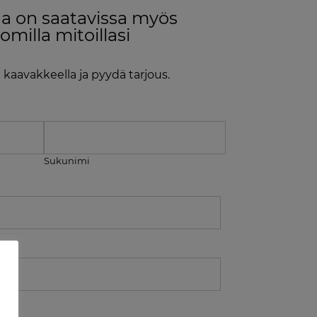
ja on saatavissa myös
omilla mitoillasi
a kaavakkeella ja pyydä tarjous.
Sukunimi
ee