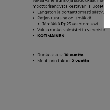
Vakaa vanerirunko ja laadukkaat materi
moottorisängystä kestävän ja luotettav
Langaton ja portaattomasti säätyvä sä
Patjan tuntuna on jämäkkä
Jämäkkä Rp25 vaahtomuovi
Vakaa runko, valmistettu vanerista
KOTIMAINEN
Runkotakuu:
10 vuotta
Moottorin takuu:
2 vuotta