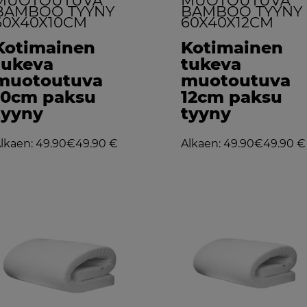
MUOTOUTUVA
MUOTOUTUVA
BAMBOO TYYNY
BAMBOO TYYNY
60X40X10CM
60X40X12CM
Kotimainen
Kotimainen
tukeva
tukeva
muotoutuva
muotoutuva
10cm paksu
12cm paksu
tyyny
tyyny
lkaen: 49.90€
49.90 €
Alkaen: 49.90€
49.90 €