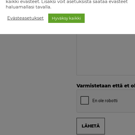
aalit tekevät Vega-
kaikki evästeet. Lisäksi voit asetuksista säätää evästeet
haluamallasi tavalla.
an valinnan.
ätö pää- ja jalkopäälle
Evästeasetukset
Hyväksy kaikki
Viesti
Varmistetaan että et ol