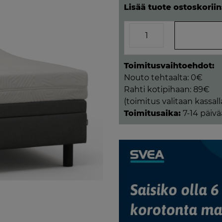
Lisää tuote ostoskoriin
Vega-
Moottorisänky
80x200
jämäkällä
Toimitusvaihtoehdot:
vaahtomuovipatjalla,
Nouto tehtaalta: 0€
Tumman
Rahti kotipihaan: 89€
harmaa
(toimitus valitaan kassall
määrä
Toimitusaika:
7-14 päivä