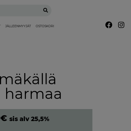
T
JÄLLEENMYYJÄT
OSTOSKORI
ämäkällä
n harmaa
0
€
sis alv 25,5%