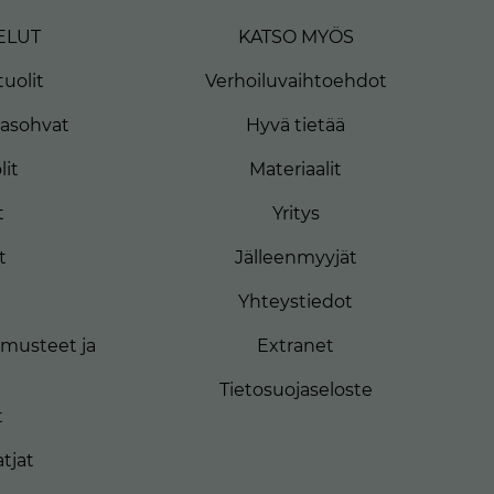
ELUT
KATSO MYÖS
uolit
Verhoiluvaihtoehdot
masohvat
Hyvä tietää
lit
Materiaalit
t
Yritys
t
Jälleenmyyjät
Yhteystiedot
musteet ja
Extranet
Tietosuojaseloste
t
tjat