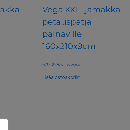
mäkkä
Vega XXL- jämäkkä
petauspatja
painaville
160x210x9cm
620,00
€
sis alv 25,5%
Lisää ostoskoriin