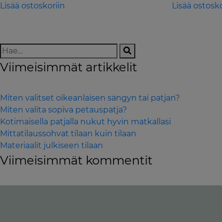
was:
is:
Lisää ostoskoriin
Lisää ostosko
660,00 €.
550,00 €.
Viimeisimmät artikkelit
Miten valitset oikeanlaisen sängyn tai patjan?
Miten valita sopiva petauspatja?
Kotimaisella patjalla nukut hyvin matkallasi
Mittatilaussohvat tilaan kuin tilaan
Materiaalit julkiseen tilaan
Viimeisimmät kommentit