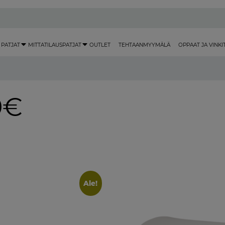
 PATJAT
MITTATILAUSPATJAT
OUTLET
TEHTAANMYYMÄLÄ
OPPAAT JA VINKI
9€
Ale!