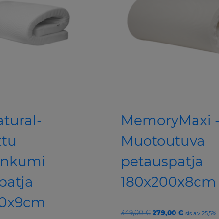
atural-
MemoryMaxi 
ttu
Muotoutuva
onkumi
petauspatja
patja
180x200x8cm
00x9cm
Original
Current
349,00
€
279,00
€
sis alv 25,5%