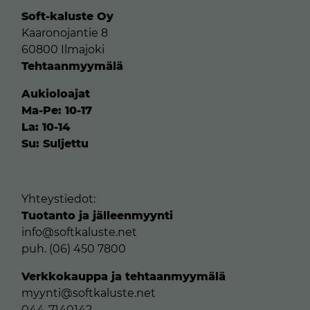
Soft-kaluste Oy
Kaaronojantie 8
60800 Ilmajoki
Tehtaanmyymälä
Aukioloajat
Ma-Pe: 10-17
La: 10-14
Su: Suljettu
Yhteystiedot:
Tuotanto ja jälleenmyynti
info@softkaluste.net
puh. (06) 450 7800
Verkkokauppa ja tehtaanmyymälä
myynti@softkaluste.net
044-7140142