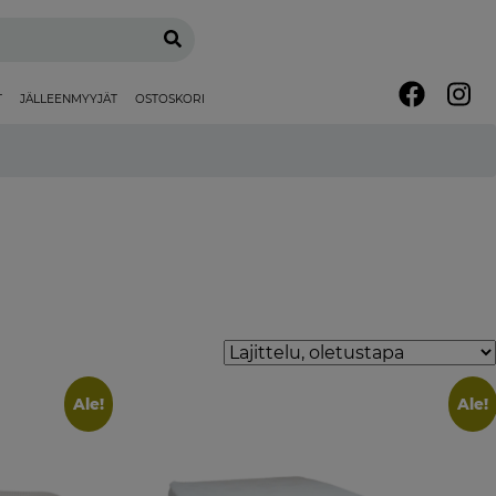
T
JÄLLEENMYYJÄT
OSTOSKORI
Ale!
Ale!