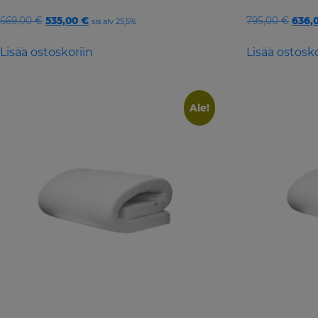
Original
Current
Origi
669,00
€
535,00
€
795,00
€
636,
sis alv 25,5%
price
price
price
was:
is:
was:
Lisää ostoskoriin
Lisää ostosko
669,00 €.
535,00 €.
795,0
Ale!