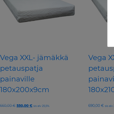
Vega XXL- jämäkkä
Vega X
petauspatja
petaus
painaville
painavi
180x200x9cm
180x2
Original
Current
660,00
€
550,00
€
690,00
€
sis alv 25,5%
sis alv
price
price