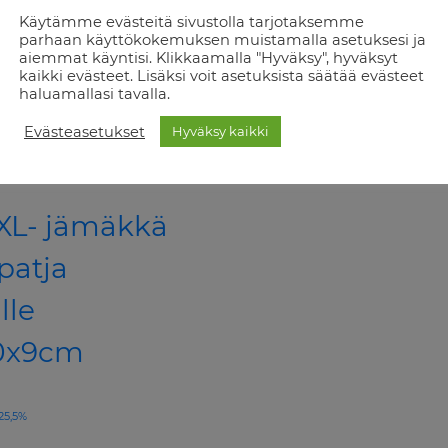
Käytämme evästeitä sivustolla tarjotaksemme
parhaan käyttökokemuksen muistamalla asetuksesi ja
aiemmat käyntisi. Klikkaamalla "Hyväksy", hyväksyt
kaikki evästeet. Lisäksi voit asetuksista säätää evästeet
haluamallasi tavalla.
Evästeasetukset
Hyväksy kaikki
XL- jämäkkä
patja
lle
10x9cm
 25,5%