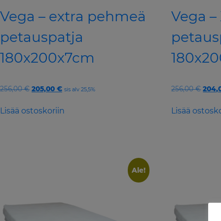
Vega – extra pehmeä
Vega –
petauspatja
petaus
180x200x7cm
180x2
Original
Current
Origi
256,00
€
205,00
€
256,00
€
204,
sis alv 25,5%
price
price
price
was:
is:
was:
Lisää ostoskoriin
Lisää ostosko
256,00 €.
205,00 €.
256,0
Ale!