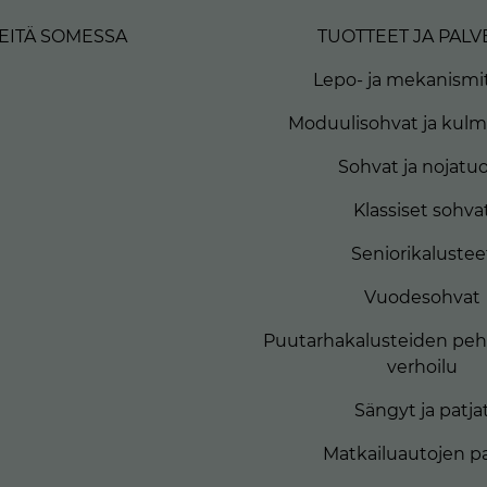
EITÄ SOMESSA
TUOTTEET JA PALV
Lepo- ja mekanismit
Moduulisohvat ja kul
Sohvat ja nojatuo
Klassiset sohva
Seniorikalustee
Vuodesohvat
Puutarhakalusteiden peh
verhoilu
Sängyt ja patja
Matkailuautojen pa