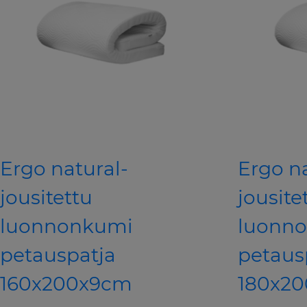
Ergo natural-
Ergo n
jousitettu
jousite
luonnonkumi
luonn
petauspatja
petaus
160x200x9cm
180x2