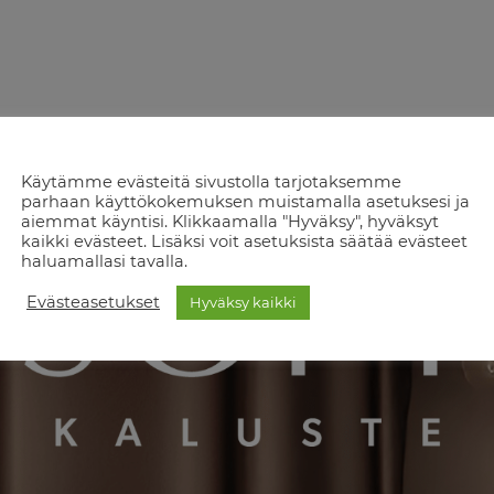
Käytämme evästeitä sivustolla tarjotaksemme
parhaan käyttökokemuksen muistamalla asetuksesi ja
aiemmat käyntisi. Klikkaamalla "Hyväksy", hyväksyt
kaikki evästeet. Lisäksi voit asetuksista säätää evästeet
haluamallasi tavalla.
Evästeasetukset
Hyväksy kaikki