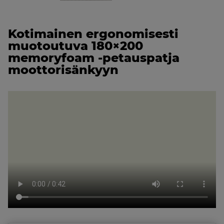
Kotimainen e
rgonomisesti
muotoutuva 180×200
memoryfoam -petauspatja
moottorisänkyyn