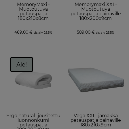
MemoryMaxi -
Memorymaxi XXL-
Muotoutuva
Muotoutuva
petauspatja
petauspatja painaville
180x210x8cm
180x200x9cm
469,00
€
589,00
€
sis alv 25,5%
sis alv 25,5%
Ale!
Ergo natural- jousitettu
Vega XXL- jämäkkä
luonnonkumi
petauspatja painaville
petauspatja
180x210x9cm