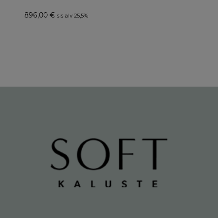
896,00
€
sis alv 25,5%