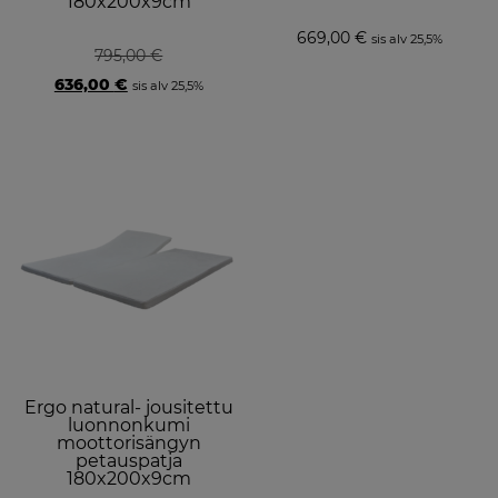
180x200x9cm
669,00
€
sis alv 25,5%
795,00
€
Original
Current
636,00
€
sis alv 25,5%
price
price
was:
is:
795,00 €.
636,00 €.
Ergo natural- jousitettu
luonnonkumi
moottorisängyn
petauspatja
180x200x9cm