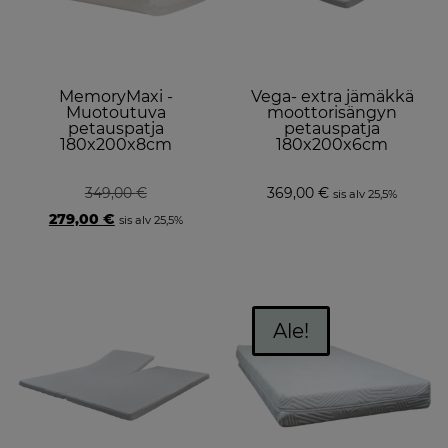
MemoryMaxi -
Vega- extra jämäkkä
Muotoutuva
moottorisängyn
petauspatja
petauspatja
180x200x8cm
180x200x6cm
349,00
€
369,00
€
sis alv 25,5%
Original
Current
279,00
€
sis alv 25,5%
price
price
was:
is:
349,00 €.
279,00 €.
Ale!