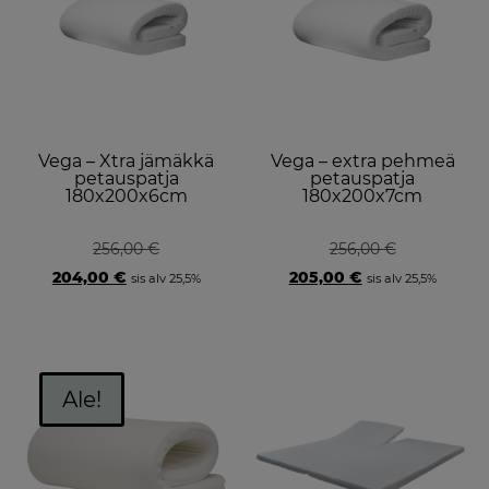
Vega – Xtra jämäkkä
Vega – extra pehmeä
petauspatja
petauspatja
180x200x6cm
180x200x7cm
256,00
€
256,00
€
Original
Current
Original
Current
204,00
€
205,00
€
sis alv 25,5%
sis alv 25,5%
price
price
price
price
was:
is:
was:
is:
256,00 €.
204,00 €.
256,00 €.
205,00 €.
Ale!