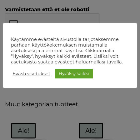
Varmistetaan että et ole robotti
Käytämme evästeitä sivustolla tarjotaksemme
parhaan käyttökokemuksen muistamalla
asetuksesi ja aiemmat käyntisi. Klikkaamalla
"Hyväksy", hyväksyt kaikki evästeet. Lisäksi voit
asetuksista säätää evästeet haluamallasi tavalla.
Evästeasetukset
Hyväksy kaikki
Muut kategorian tuotteet
Ale!
Ale!