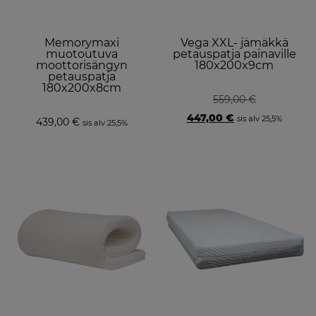
Memorymaxi
Vega XXL- jämäkkä
muotoutuva
petauspatja painaville
moottorisängyn
180x200x9cm
petauspatja
180x200x8cm
559,00
€
Original
Current
447,00
€
sis alv 25,5%
439,00
€
sis alv 25,5%
price
price
was:
is:
559,00 €.
447,00 €.