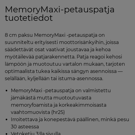
MemoryMaxi-petauspatja
tuotetiedot
8 cm paksu MemoryMaxi -petauspatja on
suunniteltu erityisesti moottorisänkyihin, joissa
säädettävät osat vaativat joustavaa ja kehoa
myötäilevää patjarakennetta. Patja reagoi kehosi
lämpöön ja muotoutuu vartalon mukaan, tarjoten
optimaalista tukea kaikissa sängyn asennoissa —
selällään, kyljellään tai istuma-asennossa.
MemoryMaxi -petauspatja on valmistettu
jämäkästä mutta muotoutuvasta
memoryfoamista ja korkeakimmoisasta
vaahtomuovista (hr25)
Irroitettava ja konepestävä päällinen, minkä pesu
30 asteessa
Vetoketju 3:lla sivulla