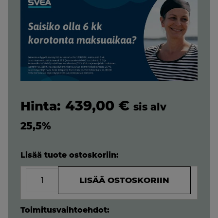
439,00
€
sis alv
25,5%
Lisää tuote ostoskoriin:
Memorymaxi
LISÄÄ OSTOSKORIIN
muotoutuva
moottorisängyn
petauspatja
Toimitusvaihtoehdot: