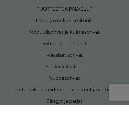
TUOTTEET JA PALVELUT
Lepo- ja mekanismituolit
Moduulisohvat ja kulmasohvat
Sohvat ja nojatuolit
Klassiset sohvat
Seniorikalusteet
Vuodesohvat
Puutarhakalusteiden pehmusteet ja verhoilu
Sängyt ja patjat
Matkailuautojen patjat
Veneiden patjat