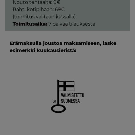
180x200x8cm
Nouto tehtaalta: 0€
määrä
Rahti kotipihaan: 69€
(toimitus valitaan kassalla)
Toimitusaika:
7 päivää tilauksesta
Erämaksulla joustoa maksamiseen, laske
esimerkki kuukausieristä: