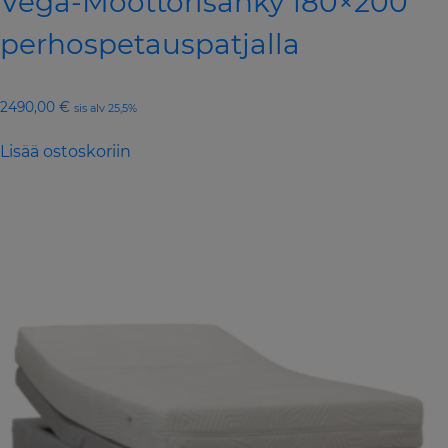
Vega-Moottorisänky 180×200
perhospetauspatjalla
2490,00
€
sis alv 25,5%
Lisää ostoskoriin