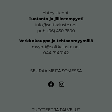
Yhteystiedot:
Tuotanto ja jälleenmyynti
info@softkaluste.net
puh. (06) 450 7800
Verkkokauppa ja tehtaanmyymälä
myynti@softkaluste.net
044-7140142
SEURAA MEITÄ SOMESSA
TUOTTEET JA PALVELUT