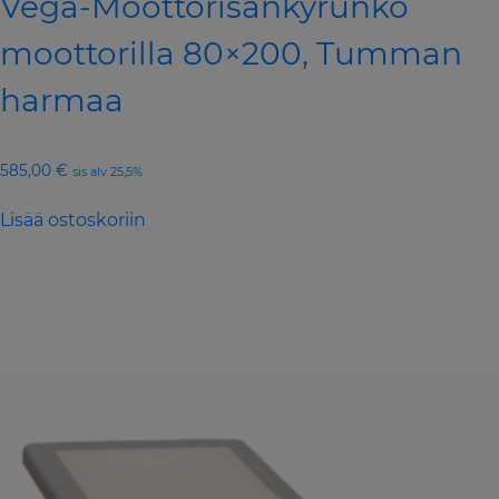
Vega-Moottorisänkyrunko
moottorilla 80×200, Tumman
harmaa
585,00
€
sis alv 25,5%
Lisää ostoskoriin