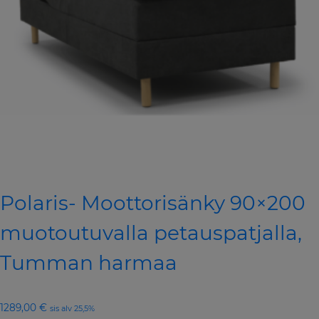
Polaris- Moottorisänky 90×200
muotoutuvalla petauspatjalla,
Tumman harmaa
1289,00
€
sis alv 25,5%