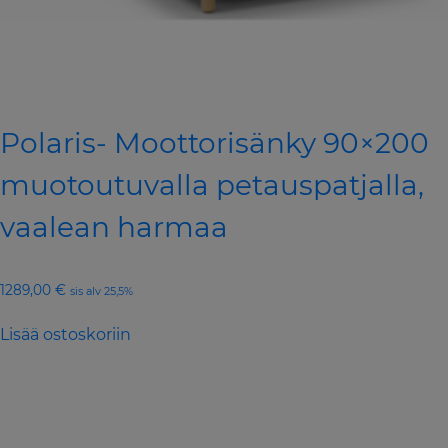
Polaris- Moottorisänky 90×200
muotoutuvalla petauspatjalla,
vaalean harmaa
1289,00
€
sis alv 25,5%
Lisää ostoskoriin