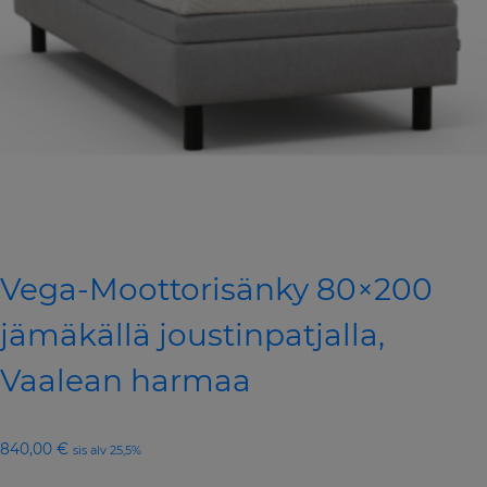
Vega-Moottorisänky 80×200
jämäkällä joustinpatjalla,
Vaalean harmaa
840,00
€
sis alv 25,5%