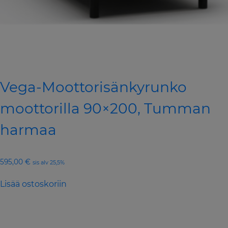
Vega-Moottorisänkyrunko
moottorilla 90×200, Tumman
harmaa
595,00
€
sis alv 25,5%
Lisää ostoskoriin