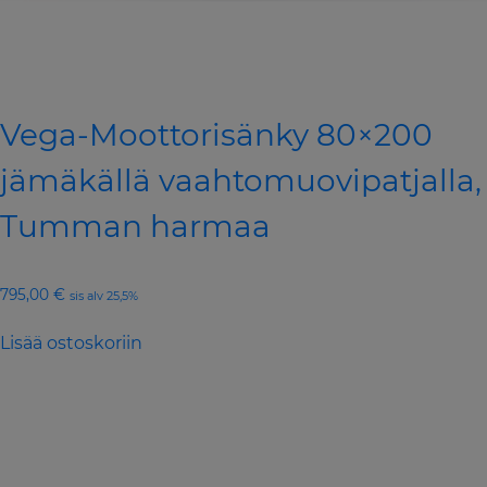
Vega-Moottorisänky 80×200
jämäkällä vaahtomuovipatjalla,
Tumman harmaa
795,00
€
sis alv 25,5%
Lisää ostoskoriin