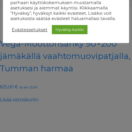
parhaan käyttökokemuksen muistamalla
asetuksesi ja aiemmat käyntisi. Klikkaamalla
"Hyväksy", hyväksyt kaikki evästeet. Lisäksi voit
asetuksista säätää evästeet haluamallasi tavalla.
Evästeasetukset
Hyväksy kaikki
Vega-Moottorisänky 90×200
jämäkällä vaahtomuovipatjalla,
Tumman harmaa
825,00
€
sis alv 25,5%
Lisää ostoskoriin