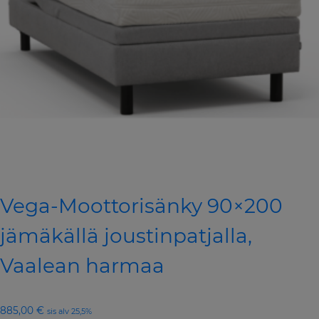
Vega-Moottorisänky 90×200
jämäkällä joustinpatjalla,
Vaalean harmaa
885,00
€
sis alv 25,5%