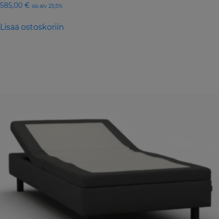
585,00
€
sis alv 25,5%
Lisää ostoskoriin