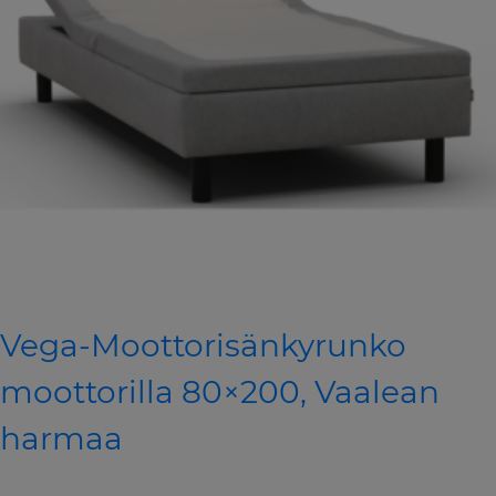
Vega-Moottorisänkyrunko
moottorilla 80×200, Vaalean
harmaa