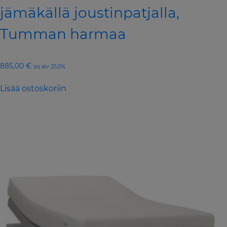
jämäkällä joustinpatjalla,
Tumman harmaa
885,00
€
sis alv 25,5%
Lisää ostoskoriin