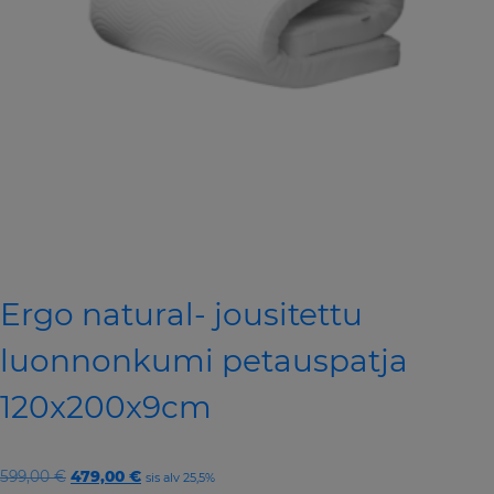
Ergo natural- jousitettu
luonnonkumi petauspatja
120x200x9cm
Original
Current
599,00
€
479,00
€
sis alv 25,5%