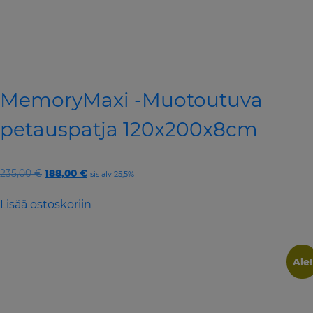
MemoryMaxi -Muotoutuva
petauspatja 120x200x8cm
Original
Current
235,00
€
188,00
€
sis alv 25,5%
price
price
was:
is:
Lisää ostoskoriin
235,00 €.
188,00 €.
Ale!