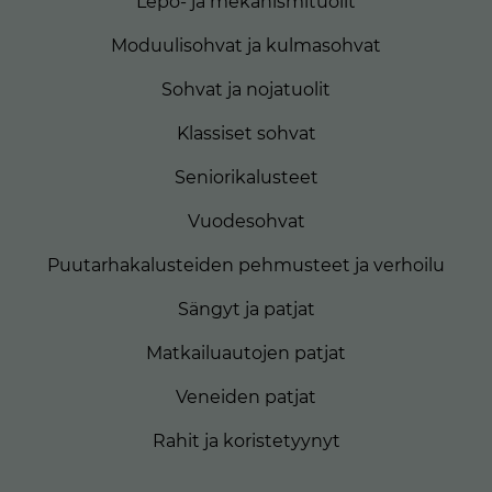
Lepo- ja mekanismituolit
Moduulisohvat ja kulmasohvat
Sohvat ja nojatuolit
Klassiset sohvat
Seniorikalusteet
Vuodesohvat
Puutarhakalusteiden pehmusteet ja verhoilu
Sängyt ja patjat
Matkailuautojen patjat
Veneiden patjat
Rahit ja koristetyynyt