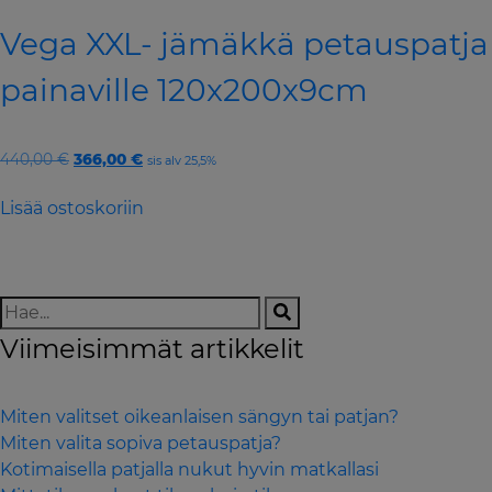
Vega XXL- jämäkkä petauspatja
painaville 120x200x9cm
Original
Current
440,00
€
366,00
€
sis alv 25,5%
price
price
was:
is:
Lisää ostoskoriin
440,00 €.
366,00 €.
Viimeisimmät artikkelit
Miten valitset oikeanlaisen sängyn tai patjan?
Miten valita sopiva petauspatja?
Kotimaisella patjalla nukut hyvin matkallasi