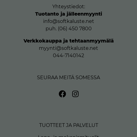
Yhteystiedot:
Tuotanto ja jälleenmyynti
info@softkaluste.net
puh. (06) 450 7800
Verkkokauppa ja tehtaanmyymälä
myynti@softkaluste.net
044-7140142
SEURAA MEITÄ SOMESSA
TUOTTEET JA PALVELUT