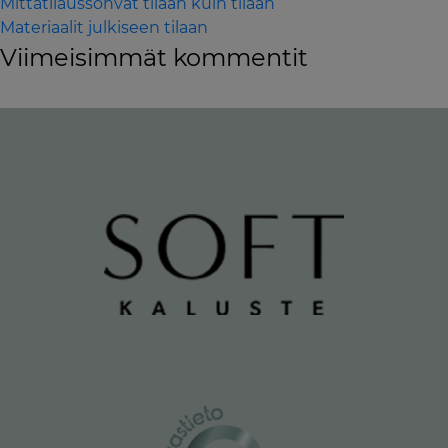
Mittatilaussohvat tilaan kuin tilaan
Materiaalit julkiseen tilaan
Viimeisimmät kommentit