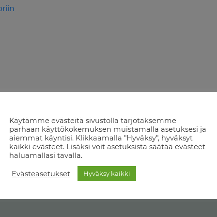
riin
Käytämme evästeitä sivustolla tarjotaksemme
parhaan käyttökokemuksen muistamalla asetuksesi ja
aiemmat käyntisi. Klikkaamalla "Hyväksy", hyväksyt
kaikki evästeet. Lisäksi voit asetuksista säätää evästeet
haluamallasi tavalla.
Evästeasetukset
Hyväksy kaikki