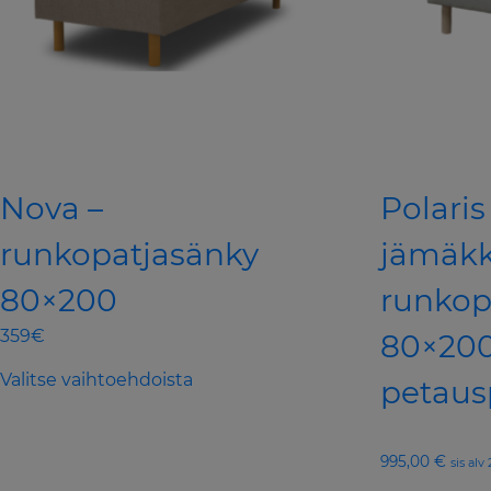
Nova –
Polaris
runkopatjasänky
jämäk
80×200
runkop
359€
80×20
This
Valitse vaihtoehdoista
petaus
product
has
multiple
995,00
€
sis alv
variants.