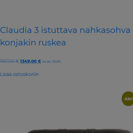
Claudia 3 istuttava nahkasohva
konjakin ruskea
Original
Current
1927,00
€
1349,00
€
sis alv 25,5%
price
price
was:
is:
Lisää ostoskoriin
1927,00 €.
1349,00 €.
Ale!