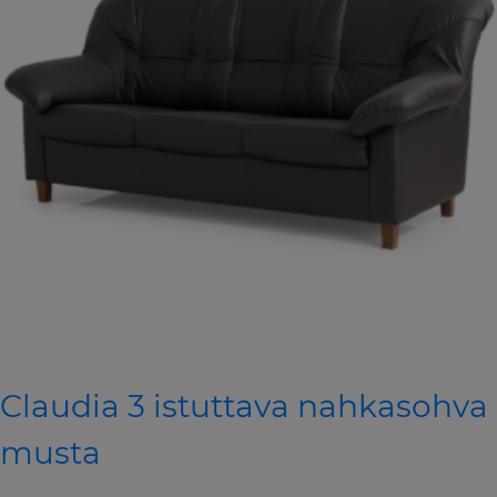
Claudia 3 istuttava nahkasohva
musta