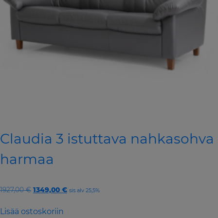
Claudia 3 istuttava nahkasohva
harmaa
Original
Current
1927,00
€
1349,00
€
sis alv 25,5%
price
price
was:
is:
Lisää ostoskoriin