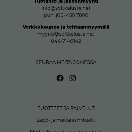
Tuotanto ja jälleenmyynti
info@softkaluste.net
puh. (06) 450 7800
Verkkokauppa ja tehtaanmyymälä
myynti@softkaluste.net
044-7140142
SEURAA MEITÄ SOMESSA
TUOTTEET JA PALVELUT
Lepo- ja mekanismituolit
Moduulisohvat ja kulmasohvat