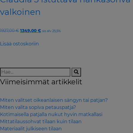
valkoinen
Original
Current
1927,00
€
1349,00
€
sis alv 25,5%
price
price
was:
is:
Lisää ostoskoriin
1927,00 €.
1349,00 €.
Viimeisimmät artikkelit
Miten valitset oikeanlaisen sängyn tai patjan?
Miten valita sopiva petauspatja?
Kotimaisella patjalla nukut hyvin matkallasi
Mittatilaussohvat tilaan kuin tilaan
Materiaalit julkiseen tilaan