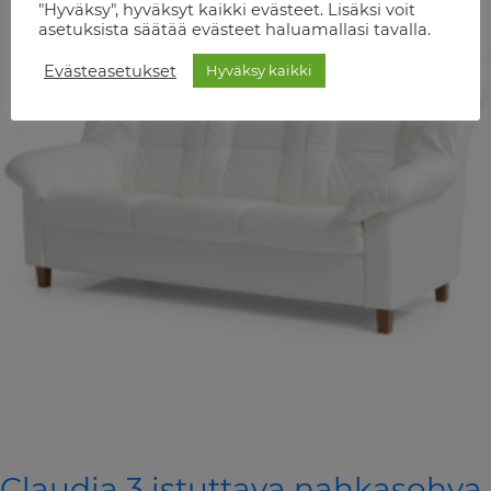
"Hyväksy", hyväksyt kaikki evästeet. Lisäksi voit
asetuksista säätää evästeet haluamallasi tavalla.
Evästeasetukset
Hyväksy kaikki
Claudia 3 istuttava nahkasohva