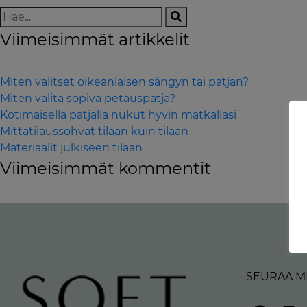
Viimeisimmät artikkelit
Miten valitset oikeanlaisen sängyn tai patjan?
Miten valita sopiva petauspatja?
Kotimaisella patjalla nukut hyvin matkallasi
Mittatilaussohvat tilaan kuin tilaan
Materiaalit julkiseen tilaan
Viimeisimmät kommentit
SEURAA M