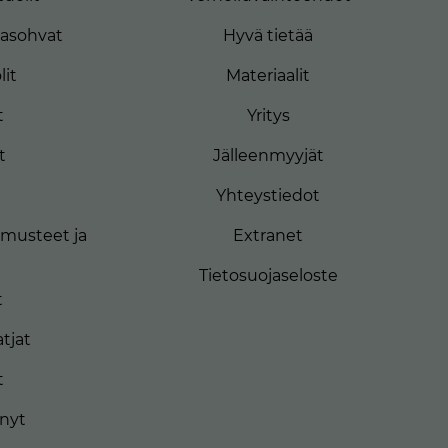
masohvat
Hyvä tietää
lit
Materiaalit
t
Yritys
t
Jälleenmyyjät
Yhteystiedot
musteet ja
Extranet
Tietosuojaseloste
t
tjat
t
ynyt