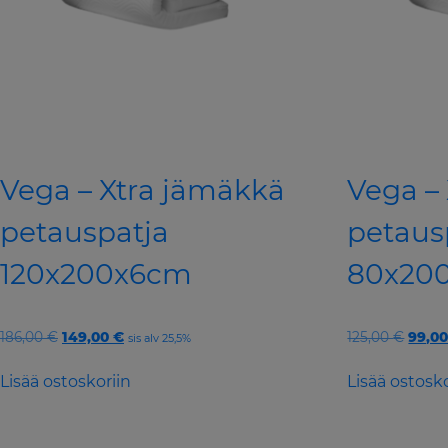
Vega – Xtra jämäkkä
Vega –
petauspatja
petaus
120x200x6cm
80x20
Original
Current
Origi
186,00
€
149,00
€
125,00
€
99,0
sis alv 25,5%
price
price
price
was:
is:
was:
Lisää ostoskoriin
Lisää ostosko
186,00 €.
149,00 €.
125,00