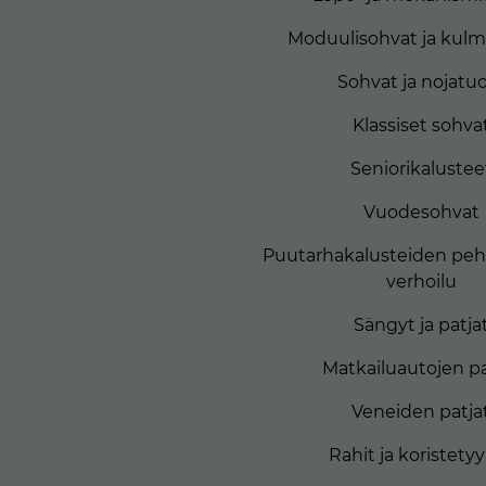
Moduulisohvat ja kul
Sohvat ja nojatuo
Klassiset sohva
Seniorikalustee
Vuodesohvat
Puutarhakalusteiden peh
verhoilu
Sängyt ja patja
Matkailuautojen pa
Veneiden patja
Rahit ja koristety