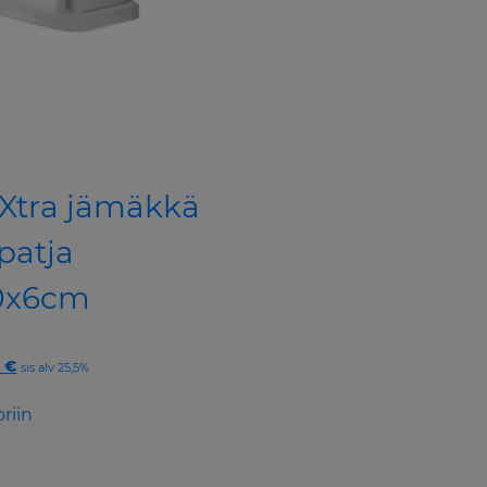
 Xtra jämäkkä
patja
0x6cm
nal
Current
0
€
sis alv 25,5%
price
is:
riin
 €.
99,00 €.