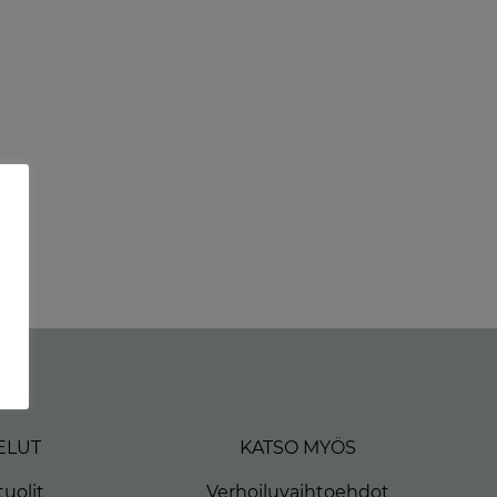
ELUT
KATSO MYÖS
uolit
Verhoiluvaihtoehdot