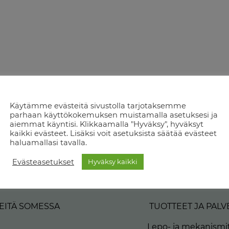
Käytämme evästeitä sivustolla tarjotaksemme
parhaan käyttökokemuksen muistamalla asetuksesi ja
aiemmat käyntisi. Klikkaamalla "Hyväksy", hyväksyt
kaikki evästeet. Lisäksi voit asetuksista säätää evästeet
haluamallasi tavalla.
Evästeasetukset
Hyväksy kaikki
EITÄ SOMESSA
TUOTTEET JA PALV
Lepo- ja mekanismit