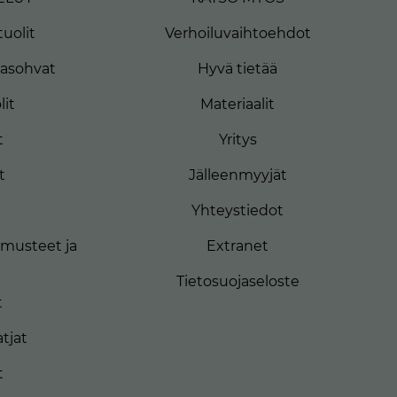
uolit
Verhoiluvaihtoehdot
masohvat
Hyvä tietää
lit
Materiaalit
t
Yritys
t
Jälleenmyyjät
Yhteystiedot
musteet ja
Extranet
Tietosuojaseloste
t
tjat
t