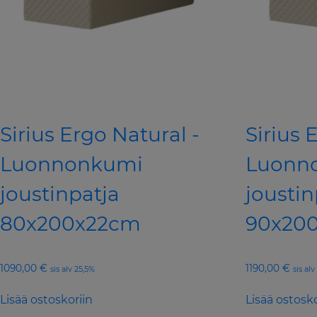
Sirius Ergo Natural -
Sirius 
Luonnonkumi
Luonn
joustinpatja
joustin
80x200x22cm
90x20
1090,00
€
1190,00
€
sis alv 25,5%
sis al
Lisää ostoskoriin
Lisää ostosko