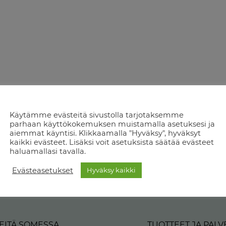
Käytämme evästeitä sivustolla tarjotaksemme
parhaan käyttökokemuksen muistamalla asetuksesi ja
aiemmat käyntisi. Klikkaamalla "Hyväksy", hyväksyt
kaikki evästeet. Lisäksi voit asetuksista säätää evästeet
haluamallasi tavalla.
Evästeasetukset
Hyväksy kaikki
EITÄ SOMESSA
TUOTTEET JA PALV