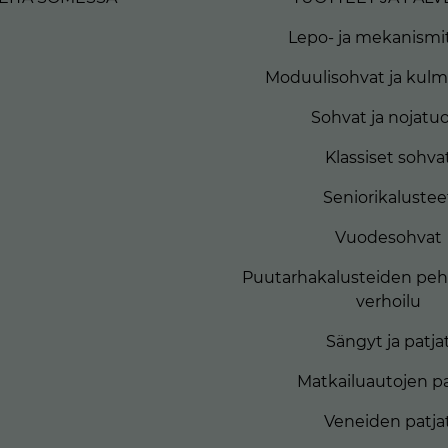
Lepo- ja mekanismit
Moduulisohvat ja kul
Sohvat ja nojatuo
Klassiset sohva
Seniorikalustee
Vuodesohvat
Puutarhakalusteiden peh
verhoilu
Sängyt ja patja
Matkailuautojen pa
Veneiden patja