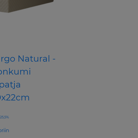
Ergo Natural -
onkumi
patja
0x22cm
v 25,5%
riin