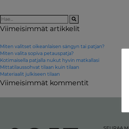
Viimeisimmät artikkelit
Miten valitset oikeanlaisen sängyn tai patjan?
Miten valita sopiva petauspatja?
Kotimaisella patjalla nukut hyvin matkallasi
Mittatilaussohvat tilaan kuin tilaan
Materiaalit julkiseen tilaan
Viimeisimmät kommentit
SEURAA M