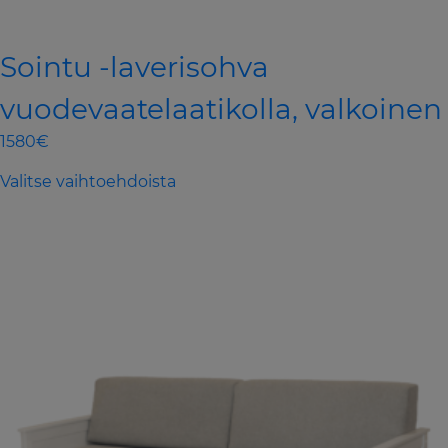
Sointu -laverisohva
vuodevaatelaatikolla, valkoinen
1580€
This
Valitse vaihtoehdoista
product
has
multiple
variants.
The
options
may
be
chosen
on
the