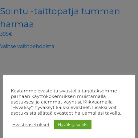
Sointu -taittopatja tumman
harmaa
395€
This
Valitse vaihtoehdoista
product
has
multiple
variants.
The
options
Käytämme evästeitä sivustolla tarjotaksemme
may
parhaan käyttökokemuksen muistamalla
be
asetuksesi ja aiemmat käyntisi. Klikkaamalla
chosen
"Hyväksy", hyväksyt kaikki evästeet. Lisäksi voit
asetuksista säätää evästeet haluamallasi tavalla.
on
the
Evästeasetukset
Hyväksy kaikki
product
page