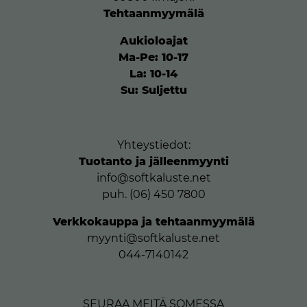
Tehtaanmyymälä
Aukioloajat
Ma-Pe: 10-17
La: 10-14
Su: Suljettu
Yhteystiedot:
Tuotanto ja jälleenmyynti
info@softkaluste.net
puh. (06) 450 7800
Verkkokauppa ja tehtaanmyymälä
myynti@softkaluste.net
044-7140142
SEURAA MEITÄ SOMESSA