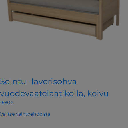
Sointu -laverisohva
vuodevaatelaatikolla, koivu
1580€
This
Valitse vaihtoehdoista
product
has