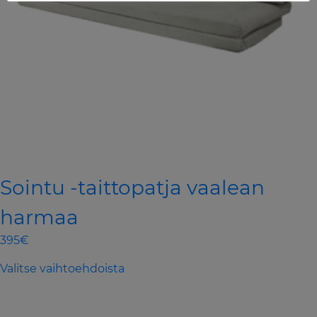
Sointu -taittopatja vaalean
harmaa
395€
This
Valitse vaihtoehdoista
product
has
multiple