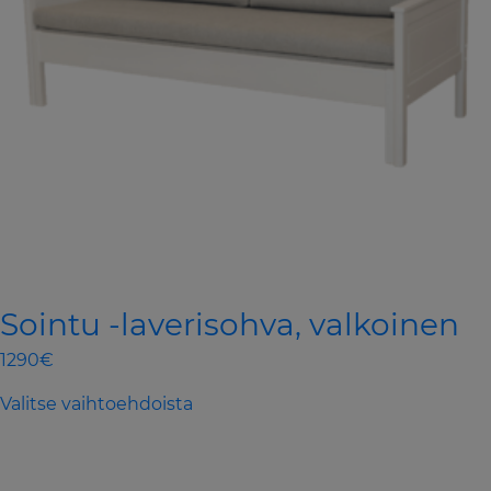
product
page
Sointu -laverisohva, valkoinen
1290€
This
Valitse vaihtoehdoista
product
has
multiple
variants.