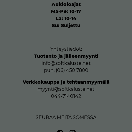
Aukioloajat
Ma-Pe: 10-17
La: 10-14
Su: Suljettu
Yhteystiedot:
Tuotanto ja jälleenmyynti
info@softkaluste.net
puh. (06) 450 7800
Verkkokauppa ja tehtaanmyymälä
myynti@softkaluste.net
044-7140142
SEURAA MEITÄ SOMESSA