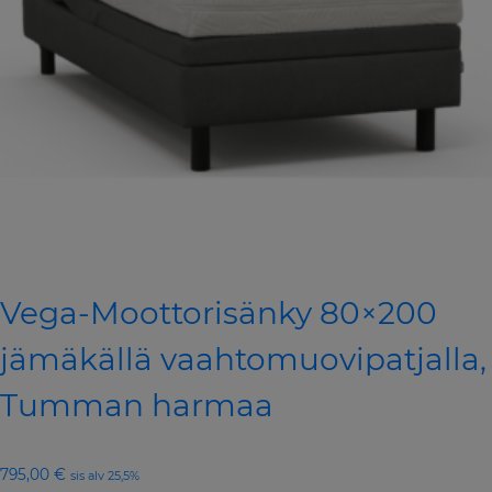
Vega-Moottorisänky 80×200
jämäkällä vaahtomuovipatjalla,
Tumman harmaa
795,00
€
sis alv 25,5%