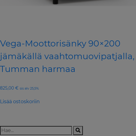
Vega-Moottorisänky 90×200
jämäkällä vaahtomuovipatjalla,
Tumman harmaa
825,00
€
sis alv 25,5%
Lisää ostoskoriin