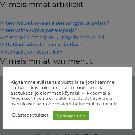
Viimeisimmät artikkelit
Miten valitset oikeanlaisen sängyn tai patjan?
Miten valita sopiva petauspatja?
Kotimaisella patjalla nukut hyvin matkallasi
Mittatilaussohvat tilaan kuin tilaan
Materiaalit julkiseen tilaan
Viimeisimmät kommentit
Käytämme evästeitä sivustolla tarjotaksemme
parhaan käyttökokemuksen muistamalla
asetuksesi ja aiemmat käyntisi. Klikkaamalla
"Hyväksy", hyväksyt kaikki evästeet. Lisäksi voit
asetuksista säätää evästeet haluamallasi tavalla.
Evästeasetukset
Hyväksy kaikki