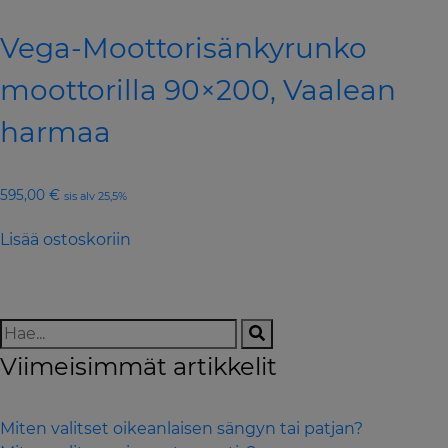
Vega-Moottorisänkyrunko
moottorilla 90×200, Vaalean
harmaa
595,00
€
sis alv 25,5%
Lisää ostoskoriin
Viimeisimmät artikkelit
Miten valitset oikeanlaisen sängyn tai patjan?