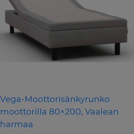
Vega-Moottorisänkyrunko
moottorilla 80×200, Vaalean
harmaa