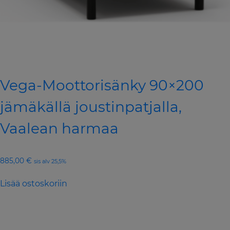
Vega-Moottorisänky 90×200
jämäkällä joustinpatjalla,
Vaalean harmaa
885,00
€
sis alv 25,5%
Lisää ostoskoriin