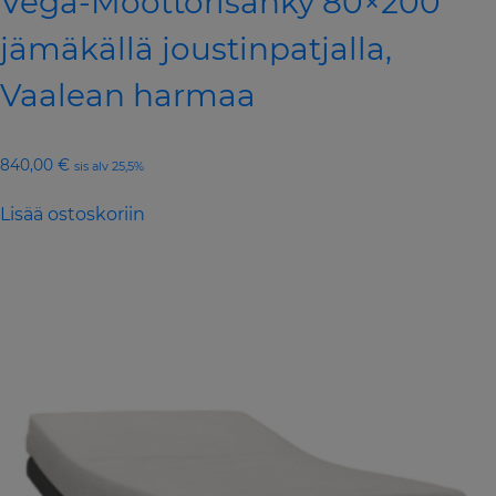
Vega-Moottorisänky 80×200
jämäkällä joustinpatjalla,
Vaalean harmaa
840,00
€
sis alv 25,5%
Lisää ostoskoriin