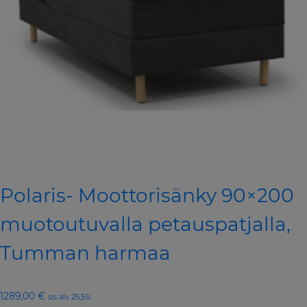
Polaris- Moottorisänky 90×200
muotoutuvalla petauspatjalla,
Tumman harmaa
1289,00
€
sis alv 25,5%