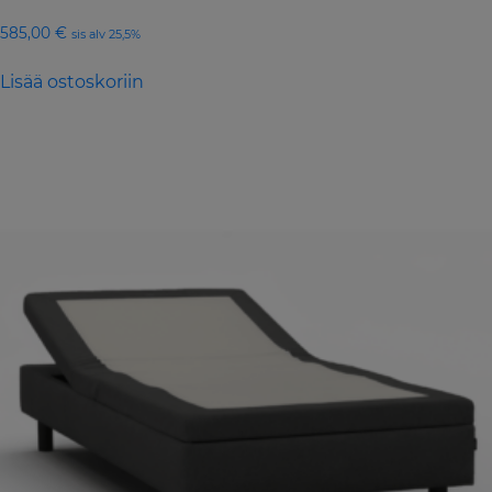
585,00
€
sis alv 25,5%
Lisää ostoskoriin