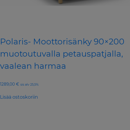
Polaris- Moottorisänky 90×200
muotoutuvalla petauspatjalla,
vaalean harmaa
1289,00
€
sis alv 25,5%
Lisää ostoskoriin