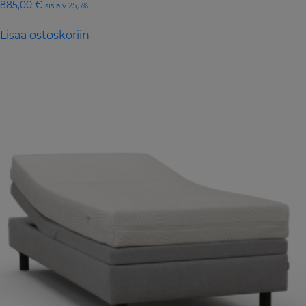
885,00
€
sis alv 25,5%
Lisää ostoskoriin