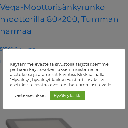
Vega-Moottorisänkyrunko
moottorilla 80×200, Tumman
harmaa
585,00
€
sis alv 25,5%
Lisää ostoskoriin
Käytämme evästeitä sivustolla tarjotaksemme
parhaan käyttökokemuksen muistamalla
asetuksesi ja aiemmat käyntisi. Klikkaamalla
"Hyväksy", hyväksyt kaikki evästeet. Lisäksi voit
asetuksista säätää evästeet haluamallasi tavalla.
Evästeasetukset
Hyväksy kaikki