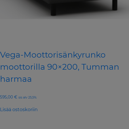
Vega-Moottorisänkyrunko
moottorilla 90×200, Tumman
harmaa
595,00
€
sis alv 25,5%
Lisää ostoskoriin