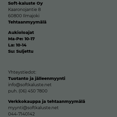
Soft-kaluste Oy
Kaaronojantie 8
60800 Ilmajoki
Tehtaanmyymälä
Aukioloajat
Ma-Pe: 10-17
La: 10-14
Su: Suljettu
Yhteystiedot:
Tuotanto ja jälleenmyynti
info@softkaluste.net
puh. (06) 450 7800
Verkkokauppa ja tehtaanmyymälä
myynti@softkaluste.net
044-7140142