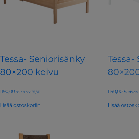
Tessa- Seniorisänky
Tessa- 
80×200 koivu
80×200
1190,00
€
1190,00
€
sis alv 25,5%
sis al
Lisää ostoskoriin
Lisää ostosko