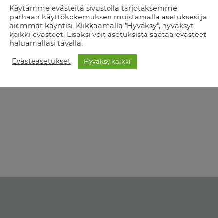
Käytämme evästeitä sivustolla tarjotaksemme
parhaan käyttökokemuksen muistamalla asetuksesi ja
aiemmat käyntisi. Klikkaamalla "Hyväksy", hyväksyt
kaikki evästeet. Lisäksi voit asetuksista säätää evästeet
haluamallasi tavalla.
Evästeasetukset
Hyväksy kaikki