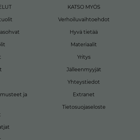
ELUT
KATSO MYÖS
uolit
Verhoiluvaihtoehdot
masohvat
Hyvä tietää
lit
Materiaalit
t
Yritys
t
Jälleenmyyjät
Yhteystiedot
musteet ja
Extranet
Tietosuojaseloste
t
tjat
t