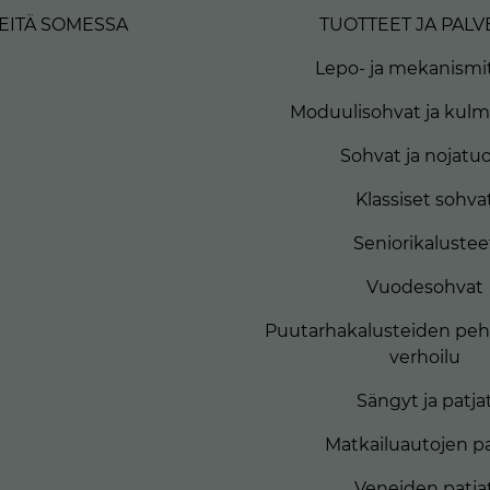
EITÄ SOMESSA
TUOTTEET JA PALV
Lepo- ja mekanismit
Moduulisohvat ja kul
Sohvat ja nojatuo
Klassiset sohva
Seniorikalustee
Vuodesohvat
Puutarhakalusteiden peh
verhoilu
Sängyt ja patja
Matkailuautojen pa
Veneiden patja