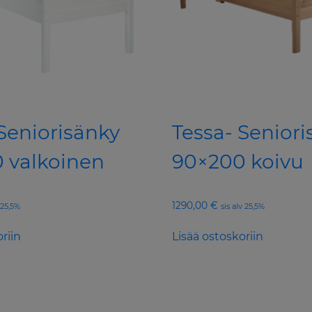
Seniorisänky
Tessa- Seniori
 valkoinen
90×200 koivu
1290,00
€
v 25,5%
sis alv 25,5%
riin
Lisää ostoskoriin