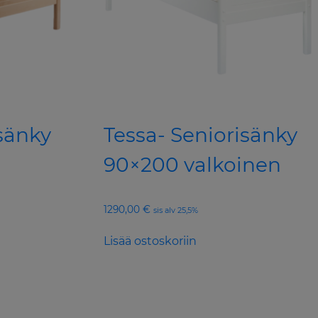
sänky
Tessa- Seniorisänky
90×200 valkoinen
1290,00
€
sis alv 25,5%
Lisää ostoskoriin