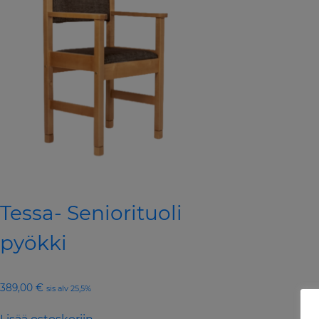
Tessa- Seniorituoli
pyökki
389,00
€
sis alv 25,5%