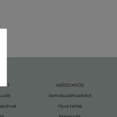
ELUT
KATSO MYÖS
uolit
Verhoiluvaihtoehdot
masohvat
Hyvä tietää
lit
Materiaalit