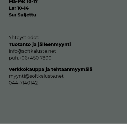
Ma-Pe: 10-17
La: 10-14
Su: Suljettu
Yhteystiedot:
Tuotanto ja jälleenmyynti
info@softkaluste.net
puh. (06) 450 7800
Verkkokauppa ja tehtaanmyymälä
myynti@softkaluste.net
044-7140142