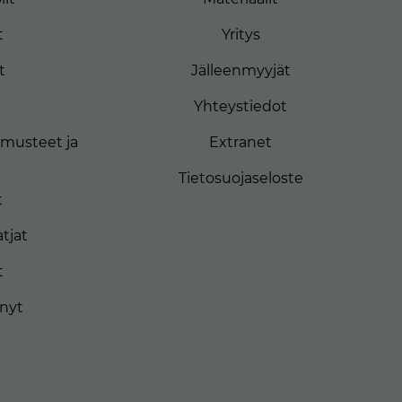
t
Yritys
t
Jälleenmyyjät
Yhteystiedot
musteet ja
Extranet
Tietosuojaseloste
t
tjat
t
ynyt