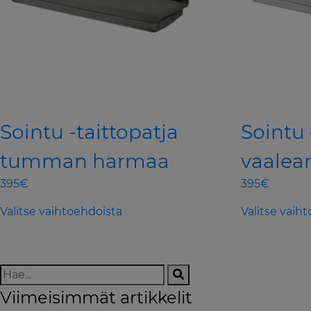
Sointu -taittopatja
Sointu 
tumman harmaa
vaalea
395€
395€
This
Valitse vaihtoehdoista
Valitse vaih
product
has
multiple
variants.
The
Viimeisimmät artikkelit
options