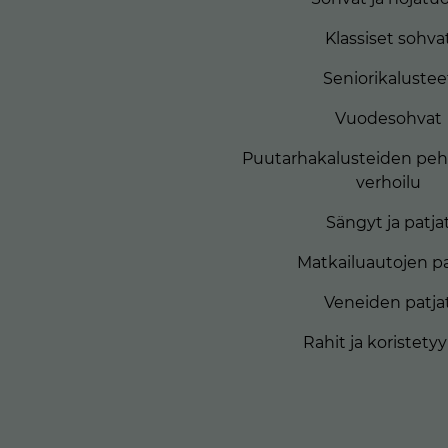
Klassiset sohva
Seniorikalustee
Vuodesohvat
Puutarhakalusteiden peh
verhoilu
Sängyt ja patja
Matkailuautojen pa
Veneiden patja
Rahit ja koristety