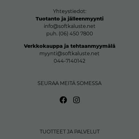
Yhteystiedot:
Tuotanto ja jälleenmyynti
info@softkaluste.net
puh. (06) 450 7800
Verkkokauppa ja tehtaanmyymälä
myynti@softkaluste.net
044-7140142
SEURAA MEITÄ SOMESSA
TUOTTEET JA PALVELUT