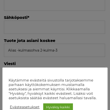
Sähköposti
*
Tuote jota asiani koskee
Viesti
Käytämme evästeitä sivustolla tarjotaksemme
parhaan käyttökokemuksen muistamalla
asetuksesi ja aiemmat käyntisi. Klikkaamalla
"Hyväksy", hyväksyt kaikki evästeet. Lisäksi voit
asetuksista säätää evästeet haluamallasi tavalla.
Varmistetaan että et ole robotti
Evästeasetukset
Hyväksy kaikki