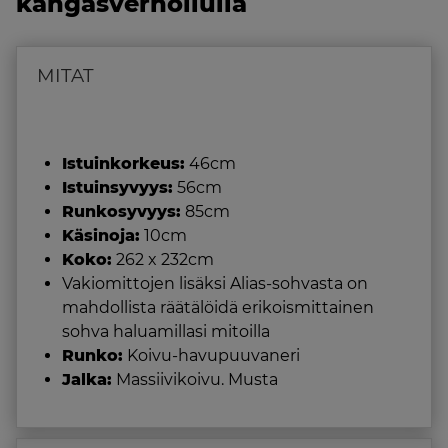
kangasverhoilulla
MITAT
Istuinkorkeus:
46cm
Istuinsyvyys:
56cm
Runkosyvyys:
85cm
Käsinoja:
10cm
Koko:
262 x 232cm
Vakiomittojen lisäksi Alias-sohvasta on
mahdollista räätälöidä erikoismittainen
sohva haluamillasi mitoilla
Runko:
Koivu-havupuuvaneri
Jalka:
Massiivikoivu. Musta