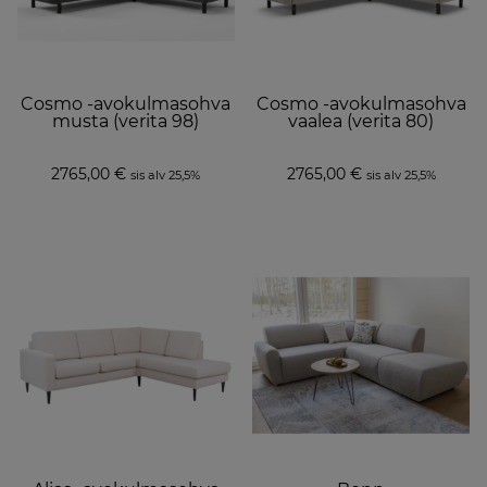
Cosmo -avokulmasohva
Cosmo -avokulmasohva
musta (verita 98)
vaalea (verita 80)
2765,00
€
2765,00
€
sis alv 25,5%
sis alv 25,5%
This
Th
product
p
has
h
multiple
mu
variants.
va
The
T
options
o
may
m
be
b