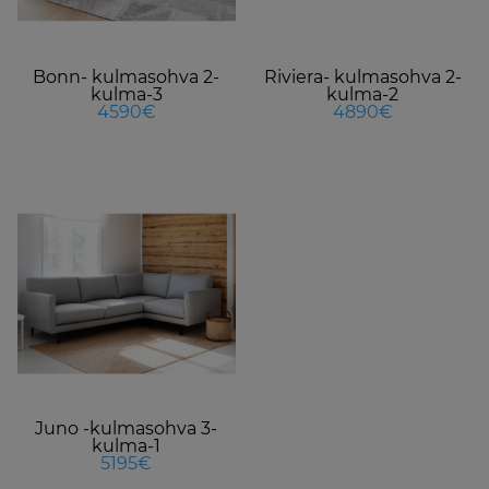
options
o
may
m
be
b
Bonn- kulmasohva 2-
Riviera- kulmasohva 2-
chosen
c
kulma-3
kulma-2
on
o
4590€
4890€
the
t
product
p
page
p
This
product
has
multiple
variants.
The
options
may
be
Juno -kulmasohva 3-
chosen
kulma-1
on
5195€
the