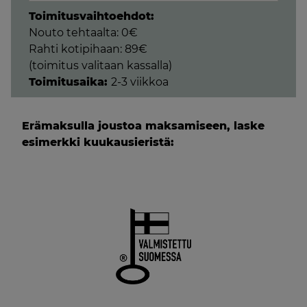
2-
Toimitusvaihtoehdot:
KULMA-
Nouto tehtaalta: 0€
3
Rahti kotipihaan: 89€
MÄÄRÄ
(toimitus valitaan kassalla)
Toimitusaika:
2-3 viikkoa
Erämaksulla joustoa maksamiseen, laske
esimerkki kuukausieristä: