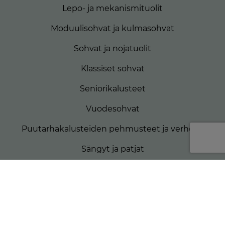
Lepo- ja mekanismituolit
Moduulisohvat ja kulmasohvat
Sohvat ja nojatuolit
Klassiset sohvat
Seniorikalusteet
Vuodesohvat
Puutarhakalusteiden pehmusteet ja verhoilu
Sängyt ja patjat
Matkailuautojen patjat
Veneiden patjat
Rahit ja koristetyynyt