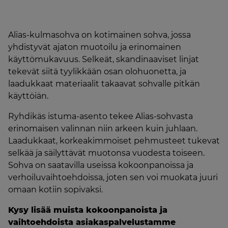
Alias-kulmasohva on kotimainen sohva, jossa
yhdistyvät ajaton muotoilu ja erinomainen
käyttömukavuus. Selkeät, skandinaaviset linjat
tekevät siitä tyylikkään osan olohuonetta, ja
laadukkaat materiaalit takaavat sohvalle pitkän
käyttöiän.
Ryhdikäs istuma-asento tekee Alias-sohvasta
erinomaisen valinnan niin arkeen kuin juhlaan.
Laadukkaat, korkeakimmoiset pehmusteet tukevat
selkää ja säilyttävät muotonsa vuodesta toiseen.
Sohva on saatavilla useissa kokoonpanoissa ja
verhoiluvaihtoehdoissa, joten sen voi muokata juuri
omaan kotiin sopivaksi.
Kysy lisää muista kokoonpanoista ja
vaihtoehdoista asiakaspalvelustamme