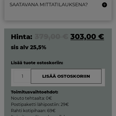
SAATAVANA MITTATILAUKSENA?
Original
Cur
379,00
€
303,00
€
price
pri
sis alv 25,5%
was:
is:
Lisää tuote ostoskoriin:
379,00 €.
303
Memorymaxi
LISÄÄ OSTOSKORIIN
XXL-
Muotoutuva
petauspatja
Toimitusvaihtoehdot:
painaville
Nouto tehtaalta: 0€
90x200x9cm
Postipaketti lähipostiin: 29€
määrä
Rahti kotipihaan: 69€