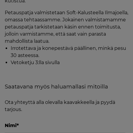
kutistua.
Petauspatja valmistetaan Soft-Kalusteella Ilmajoella,
omassa tehtaassamme. Jokainen valmistamamme
petauspatja tarkistetaan käsin ennen toimitusta,
jolloin varmistamme, että saat vain parasta
mahdollista laatua.
Irrotettava ja konepestävä päällinen, minkä pesu
30 asteessa.
Vetoketju 3:lla sivulla
Saatavana myös haluamallasi mitoilla
Ota yhteyttä alla olevalla kaavakkeella ja pyydä
tarjous.
Nimi
*