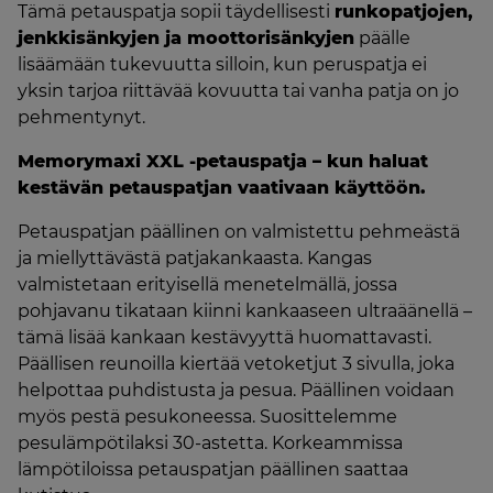
Tämä petauspatja sopii täydellisesti
runkopatjojen,
jenkkisänkyjen ja moottorisänkyjen
päälle
lisäämään tukevuutta silloin, kun peruspatja ei
yksin tarjoa riittävää kovuutta tai vanha patja on jo
pehmentynyt.
Memorymaxi XXL -petauspatja – kun haluat
kestävän petauspatjan vaativaan käyttöön.
Petauspatjan päällinen on valmistettu pehmeästä
ja miellyttävästä patjakankaasta. Kangas
valmistetaan erityisellä menetelmällä, jossa
pohjavanu tikataan kiinni kankaaseen ultraäänellä –
tämä lisää kankaan kestävyyttä huomattavasti.
Päällisen reunoilla kiertää vetoketjut 3 sivulla, joka
helpottaa puhdistusta ja pesua. Päällinen voidaan
myös pestä pesukoneessa. Suosittelemme
pesulämpötilaksi 30-astetta. Korkeammissa
lämpötiloissa petauspatjan päällinen saattaa