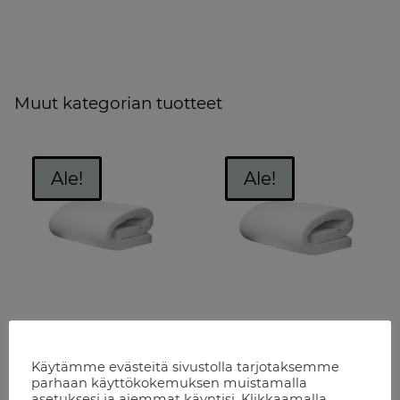
Muut kategorian tuotteet
Ale!
Ale!
Vega – Xtra jämäkkä
Vega – extra pehmeä
petauspatja
petauspatja
80x200x6cm
80x200x7cm
Käytämme evästeitä sivustolla tarjotaksemme
parhaan käyttökokemuksen muistamalla
asetuksesi ja aiemmat käyntisi. Klikkaamalla