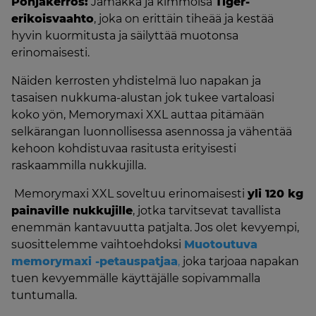
Pohjakerros:
Jämäkkä ja kimmoisa
Tiger-
erikoisvaahto
, joka on erittäin tiheää ja kestää
hyvin kuormitusta ja säilyttää muotonsa
erinomaisesti.
Näiden kerrosten yhdistelmä luo napakan ja
tasaisen nukkuma-alustan jok tukee vartaloasi
koko yön, Memorymaxi XXL auttaa pitämään
selkärangan luonnollisessa asennossa ja vähentää
kehoon kohdistuvaa rasitusta erityisesti
raskaammilla nukkujilla.
Memorymaxi XXL soveltuu erinomaisesti
yli 120 kg
painaville nukkujille
, jotka tarvitsevat tavallista
enemmän kantavuutta patjalta. Jos olet kevyempi,
suosittelemme vaihtoehdoksi
Muotoutuva
memorymaxi -petauspatjaa
,
joka tarjoaa napakan
tuen kevyemmälle käyttäjälle sopivammalla
tuntumalla.