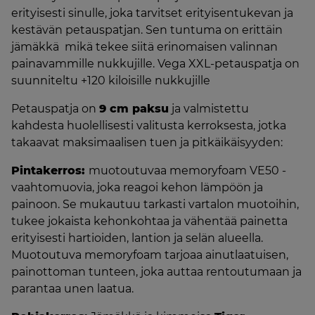
erityisesti sinulle, joka tarvitset erityisentukevan ja
kestävän petauspatjan. Sen tuntuma on erittäin
jämäkkä mikä tekee siitä erinomaisen valinnan
painavammille nukkujille. Vega XXL-petauspatja on
suunniteltu +120 kiloisille nukkujille
Petauspatja on
9 cm paksu
ja valmistettu
kahdesta huolellisesti valitusta kerroksesta, jotka
takaavat maksimaalisen tuen ja pitkäikäisyyden:
Pintakerros:
muotoutuvaa memoryfoam VE50 -
vaahtomuovia, joka reagoi kehon lämpöön ja
painoon. Se mukautuu tarkasti vartalon muotoihin,
tukee jokaista kehonkohtaa ja vähentää painetta
erityisesti hartioiden, lantion ja selän alueella.
Muotoutuva memoryfoam tarjoaa ainutlaatuisen,
painottoman tunteen, joka auttaa rentoutumaan ja
parantaa unen laatua.