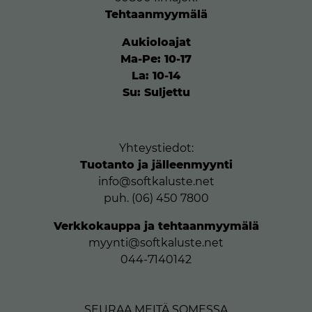
Tehtaanmyymälä
Aukioloajat
Ma-Pe: 10-17
La: 10-14
Su: Suljettu
Yhteystiedot:
Tuotanto ja jälleenmyynti
info@softkaluste.net
puh. (06) 450 7800
Verkkokauppa ja tehtaanmyymälä
myynti@softkaluste.net
044-7140142
SEURAA MEITÄ SOMESSA