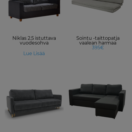
va
T
o
m
b
Niklas 2.5 istuttava
Sointu -taittopatja
c
vuodesohva
vaalean harmaa
o
395€
t
Lue Lisää
p
p