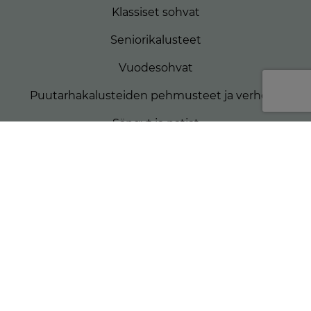
Klassiset sohvat
Seniorikalusteet
Vuodesohvat
Puutarhakalusteiden pehmusteet ja verhoilu
Sängyt ja patjat
Matkailuautojen patjat
Veneiden patjat
Rahit ja koristetyynyt
KATSO MYÖS
Verhoiluvaihtoehdot