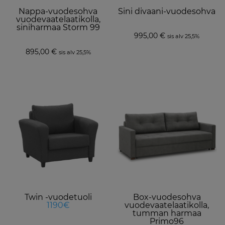
Nappa-vuodesohva
Sini divaani-vuodesohva
vuodevaatelaatikolla,
siniharmaa Storm 99
995,00
€
sis alv 25,5%
895,00
€
sis alv 25,5%
This
product
has
multiple
variants.
The
options
may
be
Twin -vuodetuoli
Box-vuodesohva
chosen
1190€
vuodevaatelaatikolla,
on
tumman harmaa
Primo96
the