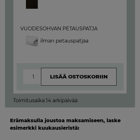
VUODESOHVAN PETAUSPATJA
ilman petauspatjaa
TERRA
LISÄÄ OSTOSKORIIN
-
VUODESOHVA
MÄÄRÄ
Toimitusaika 14 arkipäivää
Erämaksulla joustoa maksamiseen, laske
esimerkki kuukausieristä: