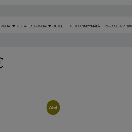
 PATJAT
MITTATILAUSPATJAT
OUTLET
TEHTAANMYYMÄLÄ
OPPAAT JA VINKI
€
Ale!