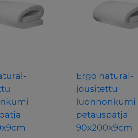
atural-
Ergo natural-
ttu
jousitettu
onkumi
luonnonkumi
patja
petauspatja
0x9cm
90x200x9cm