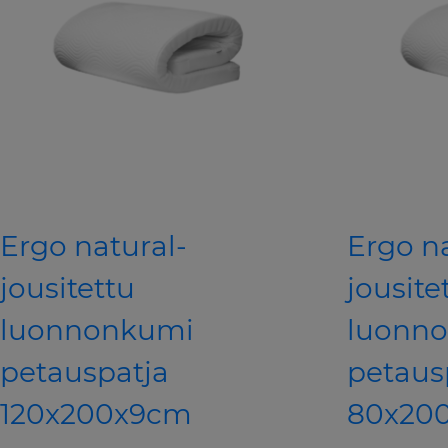
Ergo natural-
Ergo n
jousitettu
jousite
luonnonkumi
luonn
petauspatja
petaus
120x200x9cm
80x20