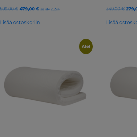
Original
Current
Origi
599,00
€
479,00
€
349,00
€
279,
sis alv 25,5%
price
price
price
was:
is:
was:
Lisää ostoskoriin
Lisää ostosko
599,00 €.
479,00 €.
349,0
Ale!