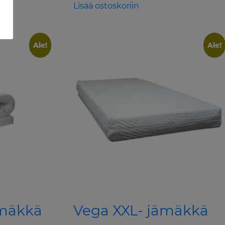
was:
is:
Lisää ostoskoriin
186,00 €.
149,00 €.
Ale!
Ale!
ämäkkä
Vega XXL- jämäkkä