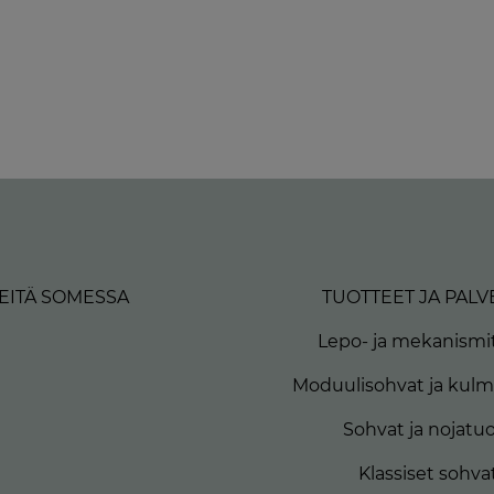
EITÄ SOMESSA
TUOTTEET JA PALV
Lepo- ja mekanismit
Moduulisohvat ja kul
Sohvat ja nojatuo
Klassiset sohva