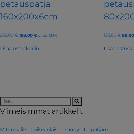
petauspatja
petaus
160x200x6cm
80x20
Original
Current
Origi
229,00
€
183,00
€
125,00
€
99,0
sis alv 25,5%
price
price
price
was:
is:
was:
Lisää ostoskoriin
Lisää ostosko
229,00 €.
183,00 €.
125,00
Viimeisimmät artikkelit
Miten valitset oikeanlaisen sängyn tai patjan?