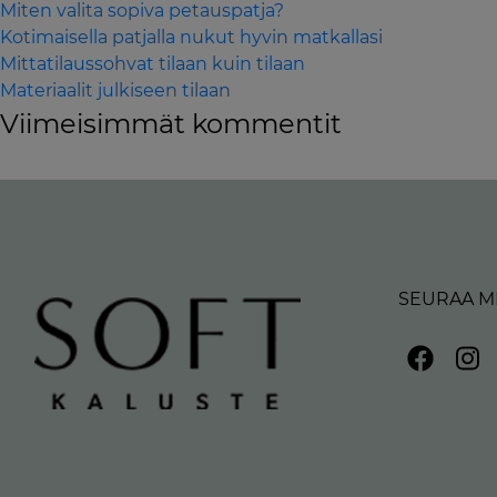
Miten valita sopiva petauspatja?
Kotimaisella patjalla nukut hyvin matkallasi
Mittatilaussohvat tilaan kuin tilaan
Materiaalit julkiseen tilaan
Viimeisimmät kommentit
SEURAA M