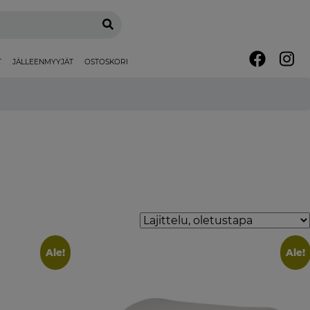
T
JÄLLEENMYYJÄT
OSTOSKORI
Ale!
Ale!