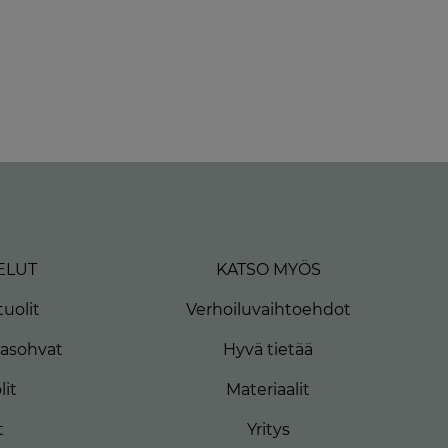
ELUT
KATSO MYÖS
uolit
Verhoiluvaihtoehdot
masohvat
Hyvä tietää
lit
Materiaalit
t
Yritys