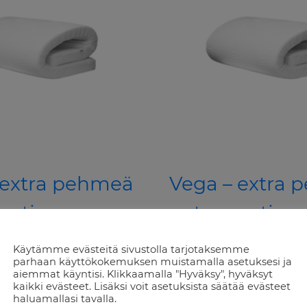
 extra pehmeä
Vega – extra
patja
petauspatja
00x7cm
160x200x6cm
Käytämme evästeitä sivustolla tarjotaksemme
parhaan käyttökokemuksen muistamalla asetuksesi ja
aiemmat käyntisi. Klikkaamalla "Hyväksy", hyväksyt
nal
Current
Original
Current
00
€
220,00
€
176,00
€
kaikki evästeet. Lisäksi voit asetuksista säätää evästeet
sis alv 25,5%
sis alv 25,5%
price
price
price
haluamallasi tavalla.