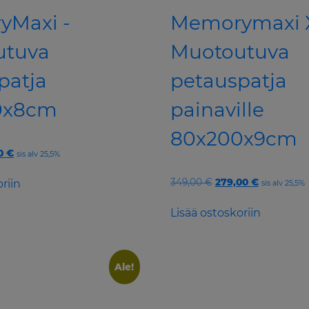
yMaxi -
Memorymaxi 
utuva
Muotoutuva
patja
petauspatja
0x8cm
painaville
80x200x9cm
nal
Current
00
€
sis alv 25,5%
price
is:
Original
Current
349,00
€
279,00
€
riin
sis alv 25,5%
 €.
175,00 €.
price
price
was:
is:
Lisää ostoskoriin
349,00 €.
279,00 €.
Ale!