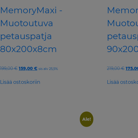
MemoryMaxi -
Memor
Muotoutuva
Muoto
petauspatja
petaus
80x200x8cm
90x20
Original
Current
Origi
199,00
€
159,00
€
219,00
€
175,
sis alv 25,5%
price
price
price
was:
is:
was:
Lisää ostoskoriin
Lisää ostosko
199,00 €.
159,00 €.
219,00
Ale!