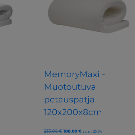
MemoryMaxi -
Muotoutuva
petauspatja
120x200x8cm
Original
Current
235,00
€
188,00
€
sis alv 25,5%