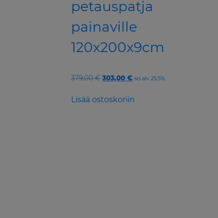
petauspatja
painaville
120x200x9cm
Original
Current
379,00
€
303,00
€
sis alv 25,5%
price
price
was:
is:
Lisää ostoskoriin
379,00 €.
303,00 €.