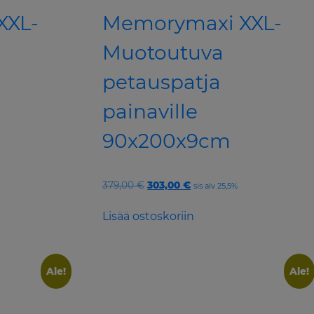
XXL-
Memorymaxi XXL-
Muotoutuva
petauspatja
painaville
90x200x9cm
Original
Current
379,00
€
303,00
€
sis alv 25,5%
price
price
was:
is:
Lisää ostoskoriin
379,00 €.
303,00 €.
Ale!
Ale!