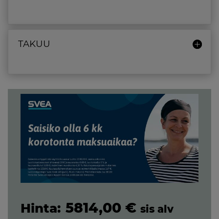
TAKUU
5814,00
€
sis alv