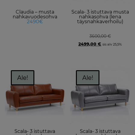
be
Claudia – musta
Scala- 3 istuttava musta
chosen
nahkavuodesohva
nahkasohva (lena
on
2490€
täysnahkaverhoilu)
the
product
3600,00
€
page
Original
Current
2499,00
€
sis alv 25,5%
price
price
was:
is:
3600,00 €.
2499,00 €.
Ale!
Ale!
Scala- 3 istuttava
Scala- 3 istuttava