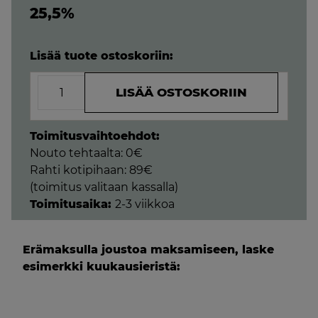
25,5%
Lisää tuote ostoskoriin:
Framework
LISÄÄ OSTOSKORIIN
-3
istuttava
musta
Toimitusvaihtoehdot:
nahkasohva
Nouto tehtaalta: 0€
(lena
Rahti kotipihaan: 89€
täysnahkaverhoilu)
(toimitus valitaan kassalla)
määrä
Toimitusaika:
2-3 viikkoa
Erämaksulla joustoa maksamiseen, laske
esimerkki kuukausieristä: