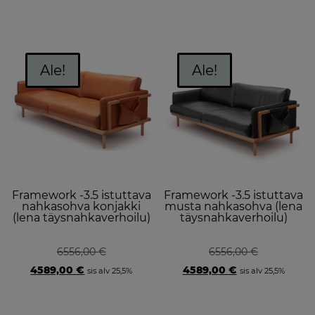
price
price
was:
is:
4536,00 €.
3169,00 €.
Ale!
Ale!
Framework -3.5 istuttava
Framework -3.5 istuttava
nahkasohva konjakki
musta nahkasohva (lena
(lena täysnahkaverhoilu)
täysnahkaverhoilu)
6556,00
€
6556,00
€
Original
Current
Original
Current
4589,00
€
4589,00
€
sis alv 25,5%
sis alv 25,5%
price
price
price
price
was:
is:
was:
is:
6556,00 €.
4589,00 €.
6556,00 €.
4589,00 €.