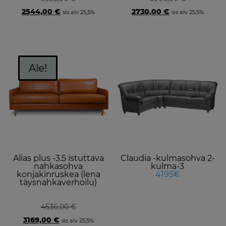
Original
Current
Original
Current
2544,00
€
2730,00
€
sis alv 25,5%
sis alv 25,5%
price
price
price
price
was:
is:
was:
is:
3635,00 €.
2544,00 €.
3900,00 €.
2730,00 €.
Th
p
Ale!
h
mu
va
T
o
m
b
Alias plus -3.5 istuttava
Claudia -kulmasohva 2-
c
nahkasohva
kulma-3
o
konjakinruskea (lena
4195€
täysnahkaverhoilu)
t
p
4536,00
€
p
Original
Current
3169,00
€
sis alv 25,5%