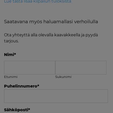
Lue tästä lisää kilpailun tuloksista
Saatavana myös haluamallasi verhoilulla
Ota yhteyttä alla olevalla kaavakkeella ja pyydä
tarjous.
Nimi
*
Etunimi
Sukunimi
Puhelinnumero
*
Sähköposti
*