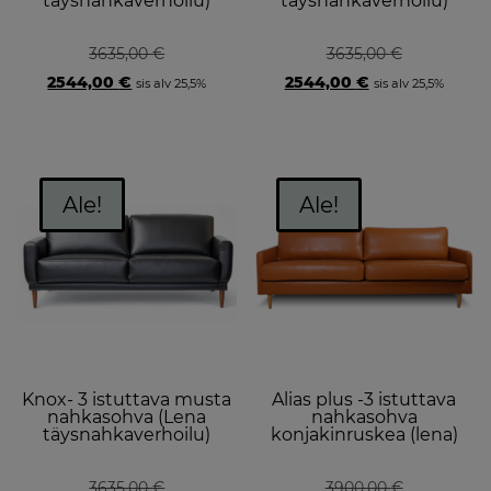
täysnahkaverhoilu)
täysnahkaverhoilu)
3635,00
€
3635,00
€
Original
Current
Original
Current
2544,00
€
2544,00
€
sis alv 25,5%
sis alv 25,5%
price
price
price
price
was:
is:
was:
is:
3635,00 €.
2544,00 €.
3635,00 €.
2544,00 €.
Ale!
Ale!
Knox- 3 istuttava musta
Alias plus -3 istuttava
nahkasohva (Lena
nahkasohva
täysnahkaverhoilu)
konjakinruskea (lena)
3635,00
€
3900,00
€