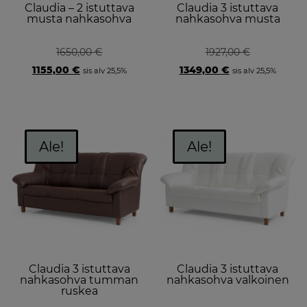
Claudia – 2 istuttava
Claudia 3 istuttava
musta nahkasohva
nahkasohva musta
1650,00
€
1927,00
€
Original
Current
Original
Current
1155,00
€
1349,00
€
sis alv 25,5%
sis alv 25,5%
price
price
price
price
was:
is:
was:
is:
1650,00 €.
1155,00 €.
1927,00 €.
1349,00 €.
Ale!
Ale!
Claudia 3 istuttava
Claudia 3 istuttava
nahkasohva tumman
nahkasohva valkoinen
ruskea