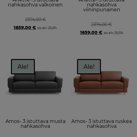
nahkasohva valkoinen
nahkasohva
viininpunainen
2374,00
€
2374,00
€
Original
Current
1659,00
€
sis alv 25,5%
price
price
Original
Current
1659,00
€
sis alv 25,5%
was:
is:
price
price
2374,00 €.
1659,00 €.
was:
is:
2374,00 €.
1659,00 €.
Ale!
Ale!
Amos- 3 istuttava musta
Amos- 3 istuttava ruskea
nahkasohva
nahkasohva