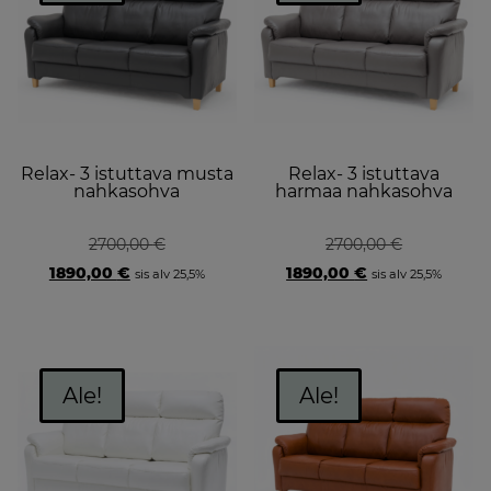
Relax- 3 istuttava musta
Relax- 3 istuttava
nahkasohva
harmaa nahkasohva
2700,00
€
2700,00
€
Original
Current
Original
Current
1890,00
€
1890,00
€
sis alv 25,5%
sis alv 25,5%
price
price
price
price
was:
is:
was:
is:
2700,00 €.
1890,00 €.
2700,00 €.
1890,00 €.
Ale!
Ale!