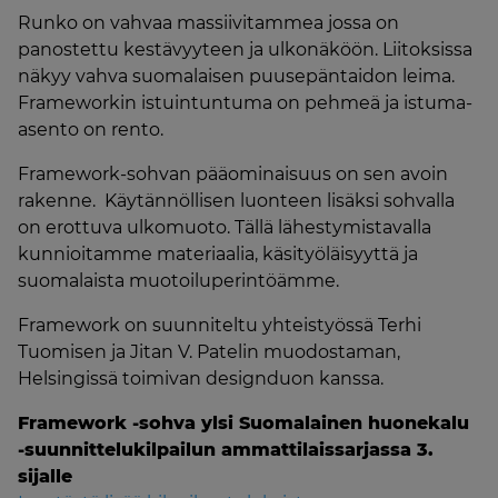
Runko on vahvaa massiivitammea jossa on
panostettu kestävyyteen ja ulkonäköön. Liitoksissa
näkyy vahva suomalaisen puusepäntaidon leima.
Frameworkin istuintuntuma on pehmeä ja istuma-
asento on rento.
Framework-sohvan pääominaisuus on sen avoin
rakenne. Käytännöllisen luonteen lisäksi sohvalla
on erottuva ulkomuoto. Tällä lähestymistavalla
kunnioitamme materiaalia, käsityöläisyyttä ja
suomalaista muotoiluperintöämme.
Framework on suunniteltu yhteistyössä Terhi
Tuomisen ja Jitan V. Patelin muodostaman,
Helsingissä toimivan designduon kanssa.
Framework -sohva ylsi Suomalainen huonekalu
-suunnittelukilpailun ammattilaissarjassa 3.
sijalle