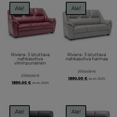
Ale!
Ale!
Riviera- 3 istuttava
Riviera- 3 istuttava
nahkasohva
nahkasohva harmaa
viininpunainen
2700,00
€
2700,00
€
Original
Current
1890,00
€
sis alv 25,5%
Original
Current
price
price
1890,00
€
sis alv 25,5%
price
price
was:
is:
was:
is:
2700,00 €.
1890,00 €.
2700,00 €.
1890,00 €.
Ale!
Ale!