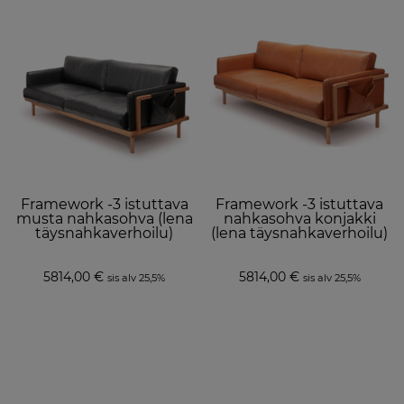
Framework -3 istuttava
Framework -3 istuttava
musta nahkasohva (lena
nahkasohva konjakki
täysnahkaverhoilu)
(lena täysnahkaverhoilu)
5814,00
€
5814,00
€
sis alv 25,5%
sis alv 25,5%