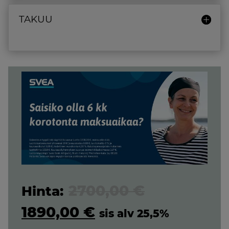
TAKUU
Original
2700,00
€
price
Current
1890,00
€
sis alv 25,5%