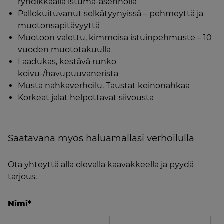
ryhdikkäällä istuma-asennolla
Pallokuituvanut selkätyynyissä – pehmeyttä ja
muotonsapitävyyttä
Muotoon valettu, kimmoisa istuinpehmuste – 10
vuoden muototakuulla
Laadukas, kestävä runko
koivu-/havupuuvanerista
Musta nahkaverhoilu. Taustat keinonahkaa
Korkeat jalat helpottavat siivousta
Saatavana myös haluamallasi verhoilulla
Ota yhteyttä alla olevalla kaavakkeella ja pyydä
tarjous.
Nimi
*