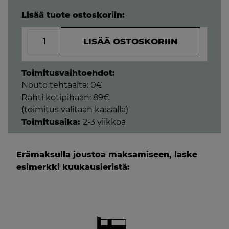
was:
price
Lisää tuote ostoskoriin:
2700,00 €.
is:
Relax-
1890,00 €.
LISÄÄ OSTOSKORIIN
3
istuttava
harmaa
Toimitusvaihtoehdot:
nahkasohva
Nouto tehtaalta: 0€
määrä
Rahti kotipihaan: 89€
(toimitus valitaan kassalla)
Toimitusaika:
2-3 viikkoa
Erämaksulla joustoa maksamiseen, laske
esimerkki kuukausieristä: