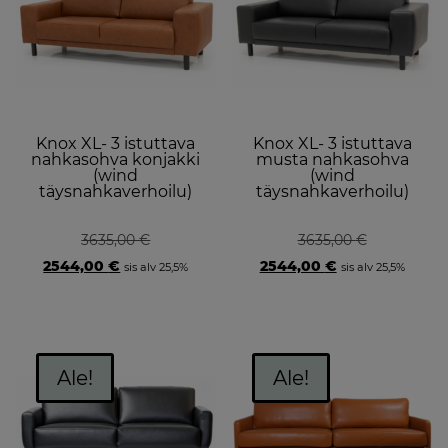
Knox XL- 3 istuttava
Knox XL- 3 istuttava
nahkasohva konjakki
musta nahkasohva
(wind
(wind
täysnahkaverhoilu)
täysnahkaverhoilu)
3635,00
€
3635,00
€
Original
Current
Original
Current
2544,00
€
2544,00
€
sis alv 25,5%
sis alv 25,5%
price
price
price
price
was:
is:
was:
is:
3635,00 €.
2544,00 €.
3635,00 €.
2544,00 €.
Ale!
Ale!