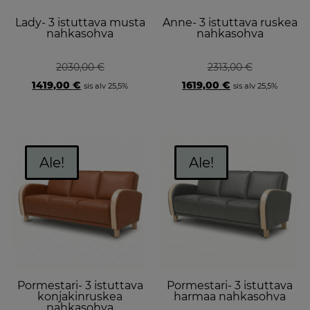
Lady- 3 istuttava musta
Anne- 3 istuttava ruskea
nahkasohva
nahkasohva
2030,00
€
2313,00
€
Original
Current
Original
Current
1419,00
€
1619,00
€
sis alv 25,5%
sis alv 25,5%
price
price
price
price
was:
is:
was:
is:
2030,00 €.
1419,00 €.
2313,00 €.
1619,00 €.
Ale!
Ale!
Pormestari- 3 istuttava
Pormestari- 3 istuttava
konjakinruskea
harmaa nahkasohva
nahkasohva