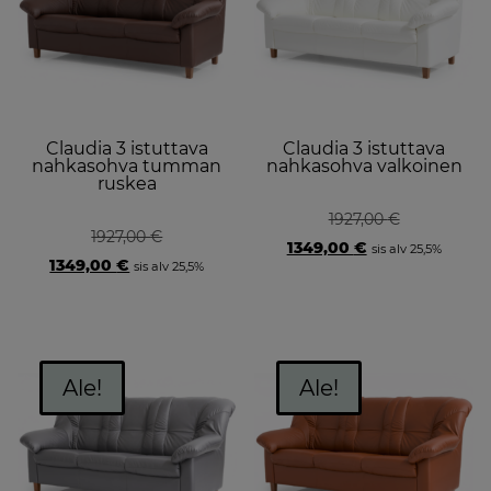
Claudia 3 istuttava
Claudia 3 istuttava
nahkasohva tumman
nahkasohva valkoinen
ruskea
1927,00
€
1927,00
€
Original
Current
1349,00
€
sis alv 25,5%
Original
Current
price
price
1349,00
€
sis alv 25,5%
price
price
was:
is:
was:
is:
1927,00 €.
1349,00 €.
1927,00 €.
1349,00 €.
Ale!
Ale!