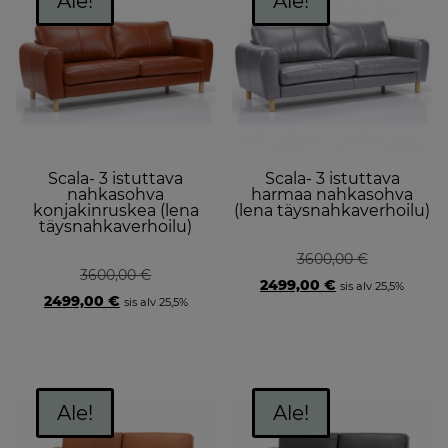
Ale!
Ale!
Scala- 3 istuttava
Scala- 3 istuttava
nahkasohva
harmaa nahkasohva
konjakinruskea (lena
(lena täysnahkaverhoilu)
täysnahkaverhoilu)
3600,00
€
3600,00
€
Original
Current
2499,00
€
sis alv 25,5%
Original
Current
price
price
2499,00
€
sis alv 25,5%
price
price
was:
is:
was:
is:
3600,00 €.
2499,00 €.
3600,00 €.
2499,00 €.
Ale!
Ale!