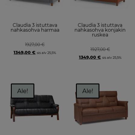
Claudia 3 istuttava
Claudia 3 istuttava
nahkasohva harmaa
nahkasohva konjakin
ruskea
1927,00
€
1927,00
€
Original
Current
1349,00
€
sis alv 25,5%
price
price
Original
Current
1349,00
€
sis alv 25,5%
was:
is:
price
price
1927,00 €.
1349,00 €.
was:
is:
1927,00 €.
1349,00 €.
Ale!
Ale!