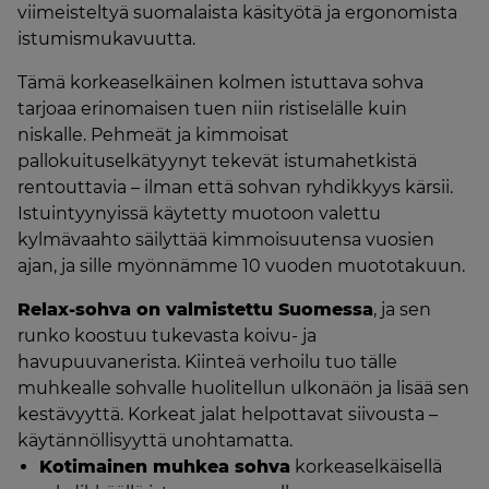
viimeisteltyä suomalaista käsityötä ja ergonomista
istumismukavuutta.
Tämä korkeaselkäinen kolmen istuttava sohva
tarjoaa erinomaisen tuen niin ristiselälle kuin
niskalle. Pehmeät ja kimmoisat
pallokuituselkätyynyt tekevät istumahetkistä
rentouttavia – ilman että sohvan ryhdikkyys kärsii.
Istuintyynyissä käytetty muotoon valettu
kylmävaahto säilyttää kimmoisuutensa vuosien
ajan, ja sille myönnämme 10 vuoden muototakuun.
Relax-sohva on valmistettu Suomessa
, ja sen
runko koostuu tukevasta koivu- ja
havupuuvanerista. Kiinteä verhoilu tuo tälle
muhkealle sohvalle huolitellun ulkonäön ja lisää sen
kestävyyttä. Korkeat jalat helpottavat siivousta –
käytännöllisyyttä unohtamatta.
Kotimainen muhkea sohva
korkeaselkäisellä