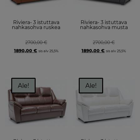
Riviera- 3 istuttava
Riviera- 3 istuttava
nahkasohva ruskea
nahkasohva musta
2700,00
€
2700,00
€
Original
Current
Original
Current
1890,00
€
1890,00
€
sis alv 25,5%
sis alv 25,5%
price
price
price
price
was:
is:
was:
is:
2700,00 €.
1890,00 €.
2700,00 €.
1890,00 €.
Ale!
Ale!