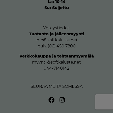
La: 10-14
Su: Suljettu
Yhteystiedot:
Tuotanto ja jälleenmyynti
info@softkaluste.net
puh. (06) 450 7800
Verkkokauppa ja tehtaanmyymälä
myynti@softkaluste.net
044-7140142
SEURAA MEITÄ SOMESSA