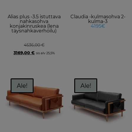
m
b
Alias plus -3.5 istuttava
Claudia -kulmasohva 2-
c
nahkasohva
kulma-3
o
konjakinruskea (lena
4195€
täysnahkaverhoilu)
t
p
4536,00
€
p
Original
Current
3169,00
€
sis alv 25,5%
price
price
was:
is:
4536,00 €.
3169,00 €.
Ale!
Ale!