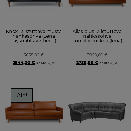
Knox- 3 istuttava musta
Alias plus -3 istuttava
nahkasohva (Lena
nahkasohva
täysnahkaverhoilu)
konjakinruskea (lena)
3635,00
€
3900,00
€
Original
Current
Original
Current
2544,00
€
2730,00
€
sis alv 25,5%
sis alv 25,5%
price
price
price
price
was:
is:
was:
is:
3635,00 €.
2544,00 €.
3900,00 €.
2730,00 €.
Th
p
Ale!
h
mu
va
T
o