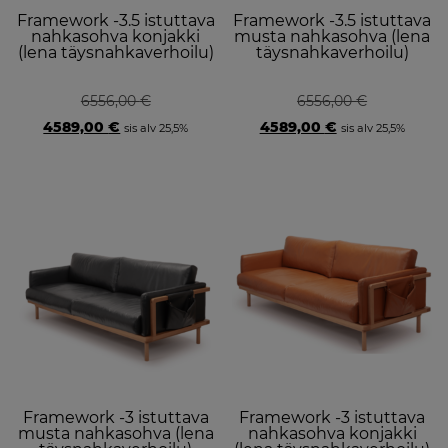
Framework -3.5 istuttava
Framework -3.5 istuttava
nahkasohva konjakki
musta nahkasohva (lena
(lena täysnahkaverhoilu)
täysnahkaverhoilu)
6556,00
€
6556,00
€
Original
Current
Original
Current
4589,00
€
4589,00
€
sis alv 25,5%
sis alv 25,5%
price
price
price
price
was:
is:
was:
is:
6556,00 €.
4589,00 €.
6556,00 €.
4589,00 €.
Framework -3 istuttava
Framework -3 istuttava
musta nahkasohva (lena
nahkasohva konjakki