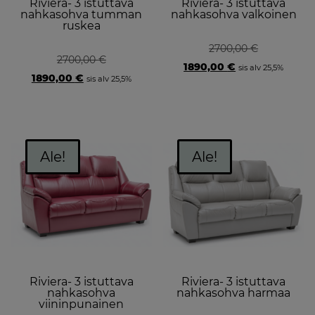
Riviera- 3 istuttava
Riviera- 3 istuttava
nahkasohva tumman
nahkasohva valkoinen
ruskea
2700,00
€
2700,00
€
Original
Current
1890,00
€
sis alv 25,5%
Original
Current
price
price
1890,00
€
sis alv 25,5%
price
price
was:
is:
was:
is:
2700,00 €.
1890,00 €.
2700,00 €.
1890,00 €.
Ale!
Ale!
Riviera- 3 istuttava
Riviera- 3 istuttava
nahkasohva
nahkasohva harmaa
viininpunainen